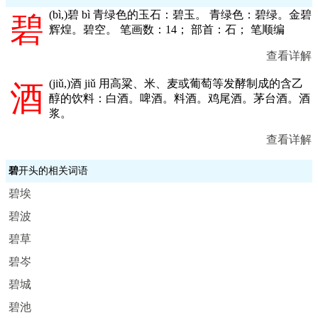
(
bì,
)碧 bì 青绿色的玉石：碧玉。 青绿色：碧绿。金碧
碧
辉煌。碧空。 笔画数：14； 部首：石； 笔顺编
查看详解
(
jiǔ,
)酒 jiǔ 用高粱、米、麦或葡萄等发酵制成的含乙
酒
醇的饮料：白酒。啤酒。料酒。鸡尾酒。茅台酒。酒
浆。
查看详解
碧
开头的相关词语
碧埃
碧波
碧草
碧岑
碧城
碧池