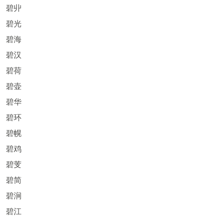
碧丱
碧光
碧海
碧汉
碧荷
碧壶
碧华
碧环
碧幌
碧鸡
碧芰
碧简
碧涧
碧江