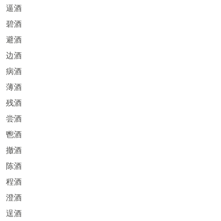
逼酒
碧酒
避酒
边酒
病酒
薄酒
残酒
尝酒
鬯酒
撤酒
陈酒
程酒
澄酒
逞酒