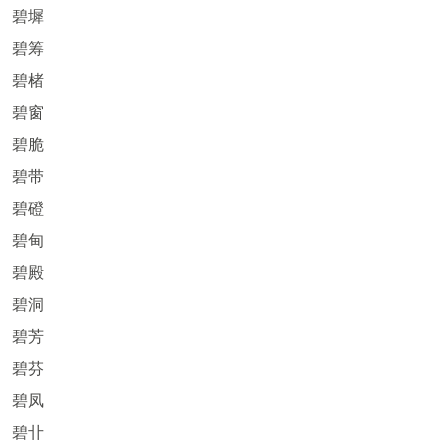
碧墀
碧筹
碧楮
碧窗
碧脆
碧带
碧磴
碧甸
碧殿
碧洞
碧芳
碧芬
碧凤
碧卝