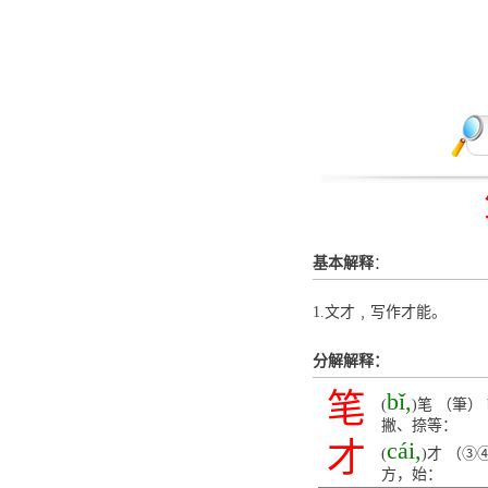
基本解释
：
1.文才﹐写作才能。
分解解释：
笔
bǐ,
(
)笔 （筆
撇、捺等：
才
cái,
(
)才 （
方，始：