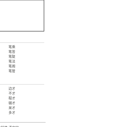
笔乘
笔答
笔陡
笔法
笔阁
笔管
边才
不才
程才
辍才
呆才
多才