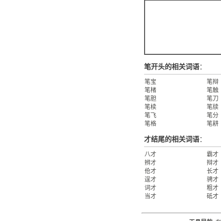
笔开头的相关词语
：
笔宝
笔辩
笔楮
笔触
笔胆
笔刀
笔椟
笔牍
笔飞
笔分
笔格
笔耕
才结尾的相关词语
：
八才
霸才
辨才
辩才
伧才
长才
逞才
骋才
词才
粗才
当才
砥才