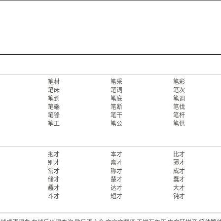
笔材
笔采
笔彩
笔床
笔词
笔次
笔到
笔底
笔调
笔端
笔断
笔伐
笔锋
笔干
笔杆
笔工
笔公
笔供
抱才
本才
比才
别才
禀才
薄才
常才
称才
成才
储才
楚才
蠢才
麤才
达才
大才
斗才
短才
钝才