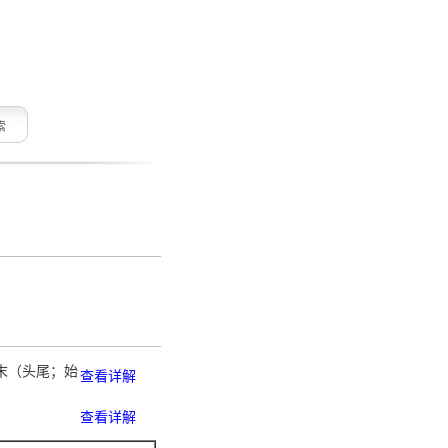
索
本末（头尾；始
查看详解
查看详解