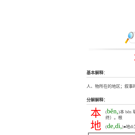
基本解释
：
人、物所在的地区；叙事
分解解释：
本
běn,
(
)本 b
终）。根
地
de,dì,
(
)●地