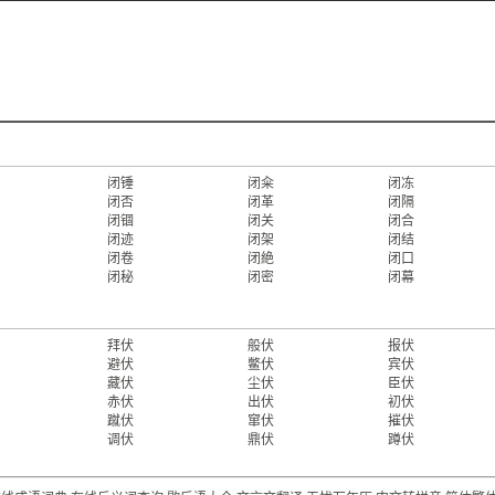
闭锤
闭籴
闭冻
闭否
闭革
闭隔
闭锢
闭关
闭合
闭迹
闭架
闭结
闭卷
闭絶
闭口
闭秘
闭密
闭幕
拜伏
般伏
报伏
避伏
鳖伏
宾伏
藏伏
尘伏
臣伏
赤伏
出伏
初伏
蹴伏
窜伏
摧伏
调伏
鼎伏
蹲伏