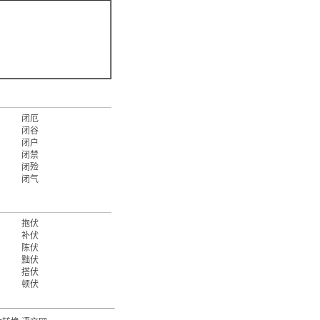
闭厄
闭谷
闭户
闭禁
闭殓
闭气
抱伏
补伏
陈伏
黜伏
搭伏
顿伏