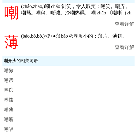
(
cháo,zhāo,
)嘲 cháo 讥笑，拿人取笑：嘲笑。嘲弄。
嘲
嘲骂。嘲诮。嘲谑。冷嘲热讽。 嘲 zhāo 〔嘲哳（zh
查看详解
(
báo,bó,bò,
)<P>●薄báo ◎厚度小的：薄片。薄饼。
薄
查看详解
嘲
开头的相关词语
嘲慠
嘲谤
嘲摈
嘲拨
嘲薄
嘲嘈
嘲唱