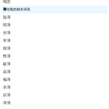
嘲惹
薄
结尾的相关词语
隘薄
闇薄
傍薄
卑薄
鄙薄
弊薄
蔽薄
萹薄
褊薄
表薄
摈薄
薄薄