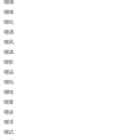
嘲嘲
嘲嗤
嘲叱
嘲调
嘲风
嘲讽
嘲歌
嘲诟
嘲咍
嘲唅
嘲轰
嘲诙
嘲诨
嘲讥