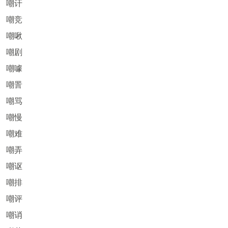
嘲讦
嘲竞
嘲啾
嘲剧
嘲噱
嘲詈
嘲骂
嘲慢
嘲难
嘲弄
嘲讴
嘲排
嘲评
嘲诮