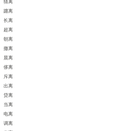
猜离
躔离
长离
超离
朝离
撤离
晨离
侈离
斥离
出离
贷离
当离
电离
调离