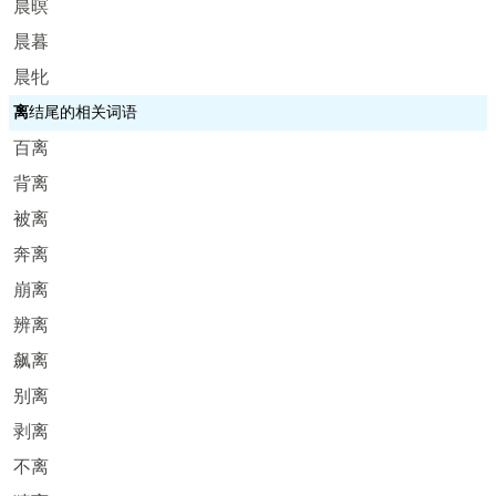
晨暝
晨暮
晨牝
离
结尾的相关词语
百离
背离
被离
奔离
崩离
辨离
飙离
别离
剥离
不离