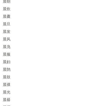
晨朝
晨炊
晨爨
晨旦
晨发
晨风
晨凫
晨服
晨妇
晨鹄
晨鼓
晨祼
晨光
晨晷