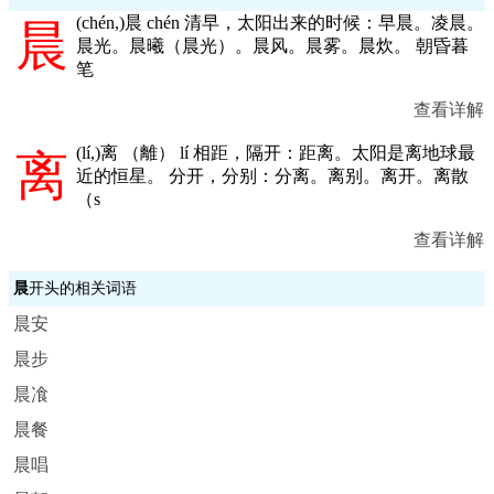
(
chén,
)晨 chén 清早，太阳出来的时候：早晨。凌晨。
晨
晨光。晨曦（晨光）。晨风。晨雾。晨炊。 朝昏暮
笔
查看详解
(
lí,
)离 （離） lí 相距，隔开：距离。太阳是离地球最
离
近的恒星。 分开，分别：分离。离别。离开。离散
（s
查看详解
晨
开头的相关词语
晨安
晨步
晨飡
晨餐
晨唱