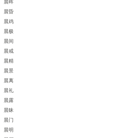
晨晖
晨昏
晨鸡
晨极
晨间
晨戒
晨精
晨景
晨离
晨礼
晨露
晨昧
晨门
晨明