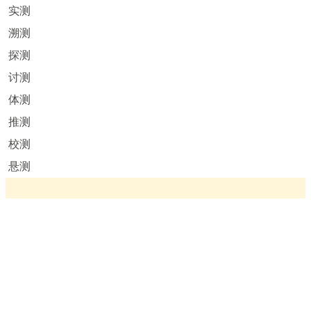
实测
溯测
探测
讨测
体测
推测
校测
悬测