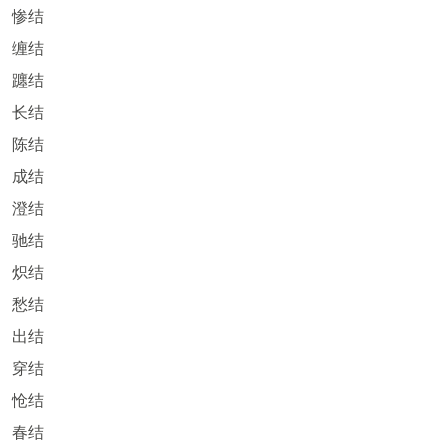
惨结
缠结
躔结
长结
陈结
成结
澄结
驰结
炽结
愁结
出结
穿结
怆结
春结