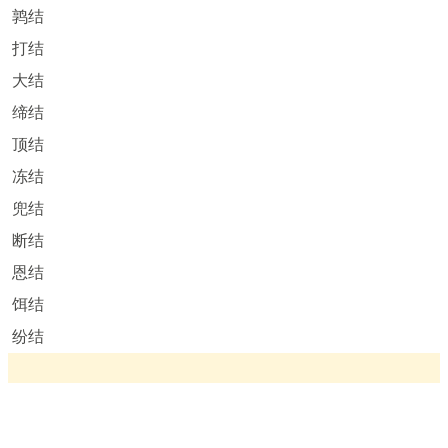
鹑结
打结
大结
缔结
顶结
冻结
兜结
断结
恩结
饵结
纷结