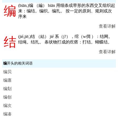
(
biān,
)编 （編） biān 用细条或带形的东西交叉组织起
编
来：编结。编织。编扎。 按一定的原则、规则或次
序来
查看详解
(
jié,jiē,
)结 （結） jié 系（j?），绾（w僴 ）：结网。
结
结绳。结扎。 条状物打成的疙瘩：打结。蝴蝶结。
查看详解
编
开头的相关词语
编贝
编廛
编刬
编创
编次
编凑