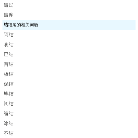
编民
编摩
结
结尾的相关词语
阿结
哀结
巴结
百结
板结
保结
毕结
闭结
编结
冰结
不结