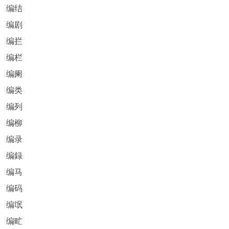
编结
编剧
编拦
编栏
编阑
编类
编列
编柳
编录
编録
编马
编码
编氓
编甿