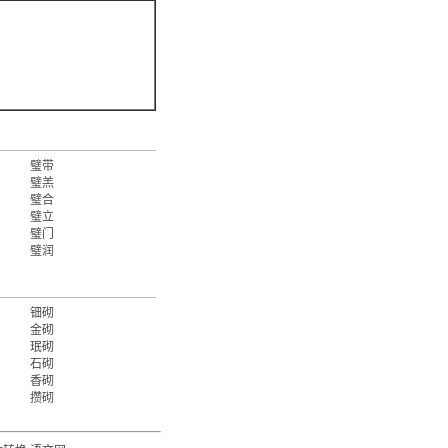
璧带
璧羔
璧合
璧立
璧门
璧润
钿砌
金砌
珉砌
石砌
香砌
攒砌