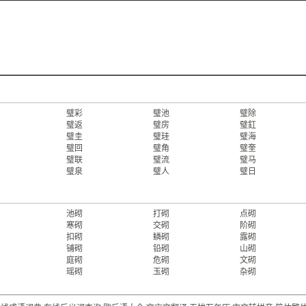
璧彩
璧池
璧除
璧返
璧房
璧釭
璧圭
璧珪
璧海
璧回
璧角
璧奎
璧联
璧流
璧马
璧泉
璧人
璧日
池砌
打砌
点砌
寒砌
交砌
阶砌
扣砌
鳞砌
露砌
铺砌
铅砌
山砌
庭砌
危砌
文砌
瑶砌
玉砌
杂砌