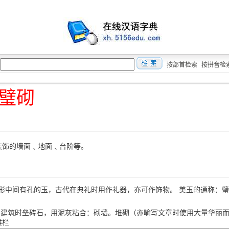
按部首检索
按拼音检
璧砌
装饰的墙面﹑地面﹑台阶等。
 平圆形中间有孔的玉，古代在典礼时用作礼器，亦可作饰物。 美玉的通称：璧
 qì 建筑时垒砖石，用泥灰粘合：砌墙。堆砌（亦喻写文章时使用大量华丽
雕栏