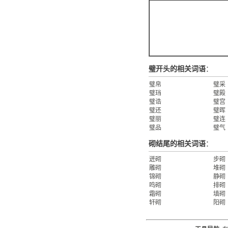
璧开头的相关词语
：
璧帛
璧采
璧珰
璧殿
璧诰
璧宫
璧还
璧晖
璧丽
璧连
璧品
璧气
砌结尾的相关词语
：
迸砌
步砌
雕砌
堆砌
锦砌
静砌
鸣砌
排砌
霜砌
填砌
轩砌
阳砌