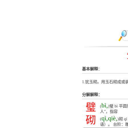
基本解释
：
1.犹玉砌。用玉石砌成或
分解解释：
璧
bì,
(
)璧 bì
人”，指容
砌
qì,qiè,
(
)砌
语）。 台阶：