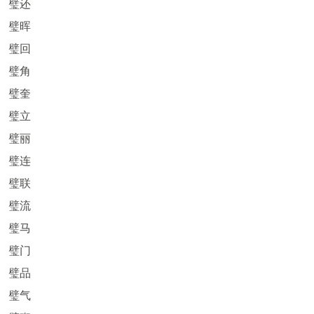
璧还
璧晖
璧回
璧角
璧奎
璧立
璧丽
璧连
璧联
璧流
璧马
璧门
璧品
璧气