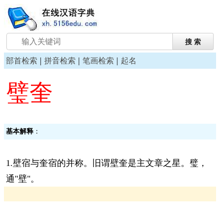
|
|
|
部首检索
拼音检索
笔画检索
起名
璧奎
基本解释
：
1.壁宿与奎宿的并称。旧谓壁奎是主文章之星。璧，
通"壁"。