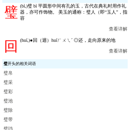
(
bì,
)璧 bì 平圆形中间有孔的玉，古代在典礼时用作礼
璧
器，亦可作饰物。 美玉的通称：璧人（即“玉人”，指
容
查看详解
(
huí,
)●回（迴）huíㄏㄨㄟˊ ◎还，走向原来的地
回
查看详解
璧
开头的相关词语
璧帛
璧采
璧彩
璧池
璧除
璧带
璧珰