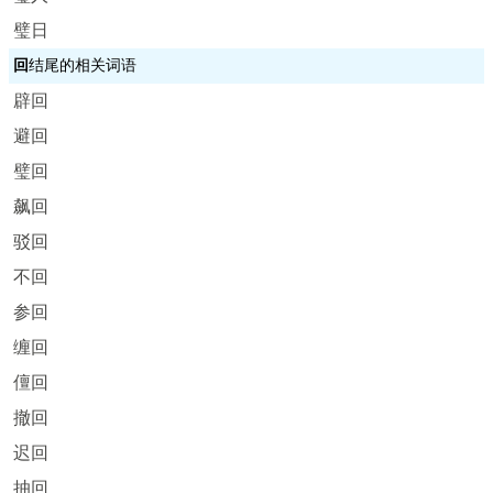
璧日
回
结尾的相关词语
辟回
避回
璧回
飙回
驳回
不回
参回
缠回
儃回
撤回
迟回
抽回