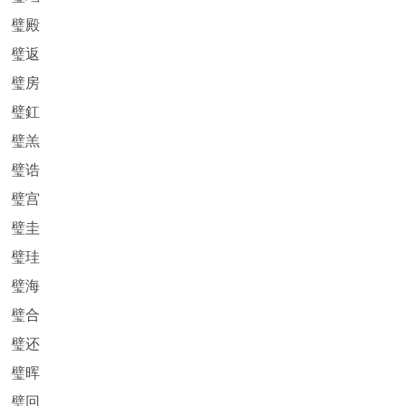
璧殿
璧返
璧房
璧釭
璧羔
璧诰
璧宫
璧圭
璧珪
璧海
璧合
璧还
璧晖
璧回