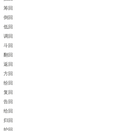
筹回
倒回
低回
调回
斗回
翻回
返回
方回
纷回
复回
告回
给回
归回
护回