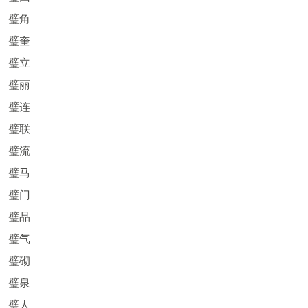
璧角
璧奎
璧立
璧丽
璧连
璧联
璧流
璧马
璧门
璧品
璧气
璧砌
璧泉
璧人