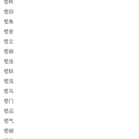
璧晖
璧回
璧角
璧奎
璧立
璧丽
璧连
璧联
璧流
璧马
璧门
璧品
璧气
璧砌