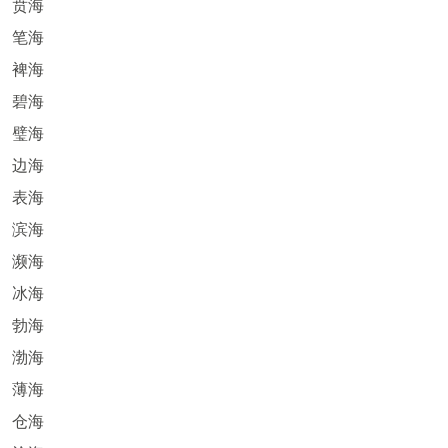
贲海
笔海
裨海
碧海
璧海
边海
表海
滨海
濒海
冰海
勃海
渤海
薄海
仓海