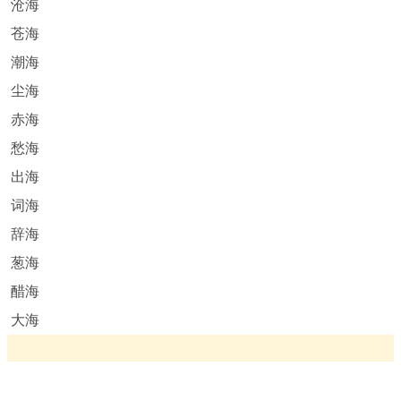
沧海
苍海
潮海
尘海
赤海
愁海
出海
词海
辞海
葱海
醋海
大海