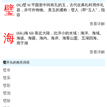
(
bì,
)璧 bì 平圆形中间有孔的玉，古代在典礼时用作礼
璧
器，亦可作饰物。 美玉的通称：璧人（即“玉人”，指
容
查看详解
(
hǎi,
)海 hǎi 靠近大陆，比洋小的水域：海洋。海域。
海
海拔。海疆。海内。海岸。海誓山盟。五湖四海。
用于湖
查看详解
璧
开头的相关词语
璧帛
璧采
璧彩
璧池
璧除