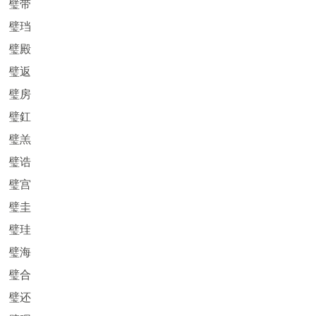
璧带
璧珰
璧殿
璧返
璧房
璧釭
璧羔
璧诰
璧宫
璧圭
璧珪
璧海
璧合
璧还