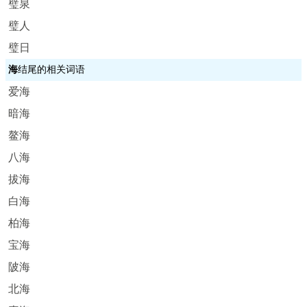
璧泉
璧人
璧日
海
结尾的相关词语
爱海
暗海
鳌海
八海
拔海
白海
柏海
宝海
陂海
北海