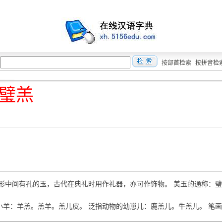
按部首检索
按拼音检
璧羔
 平圆形中间有孔的玉，古代在典礼时用作礼器，亦可作饰物。 美玉的通称：璧
āo 小羊：羊羔。羔羊。羔儿皮。 泛指动物的幼崽儿：鹿羔儿。牛羔儿。 笔画