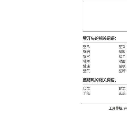
璧开头的相关词语
：
璧帛
璧采
璧珰
璧殿
璧宫
璧圭
璧晖
璧回
璧连
璧联
璧气
璧砌
羔结尾的相关词语
：
接羔
俊羔
羊羔
紫羔
工具导航
: