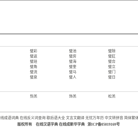
璧彩
璧池
璧除
璧返
璧房
璧釭
璧珪
璧海
璧合
璧角
璧奎
璧立
璧流
璧马
璧门
璧泉
璧人
璧日
炰羔
饰羔
松羔
在线成语词典
在线反义词查询
歇后语大全
文言文翻译
无忧万年历
中文转拼音
简体繁
版权所有 在线汉语字典 在线成新华字典 浙ICP备05019169号