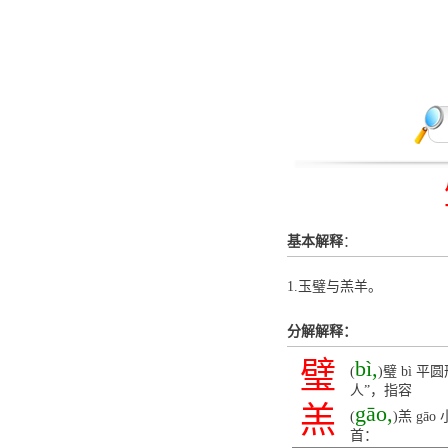
基本解释
：
1.玉璧与羔羊。
分解解释：
璧
bì,
(
)璧 bì
人”，指容
羔
gāo,
(
)羔 g
首：