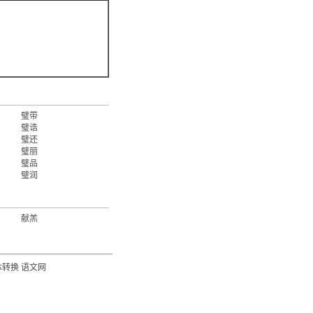
璧带
璧诰
璧还
璧丽
璧品
璧润
献羔
体转换
语文网