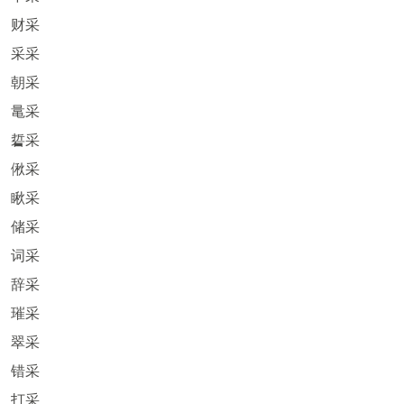
财采
采采
朝采
鼌采
硩采
偢采
瞅采
储采
词采
辞采
璀采
翠采
错采
打采