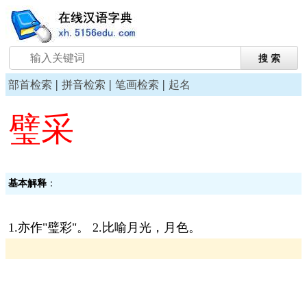
|
|
|
部首检索
拼音检索
笔画检索
起名
璧采
基本解释
：
1.亦作"璧彩"。 2.比喻月光，月色。