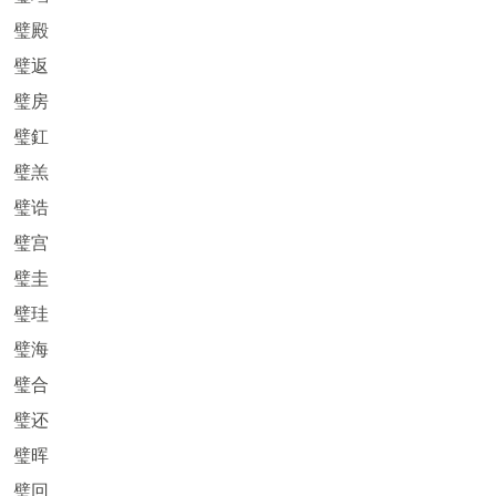
璧殿
璧返
璧房
璧釭
璧羔
璧诰
璧宫
璧圭
璧珪
璧海
璧合
璧还
璧晖
璧回