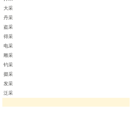
大采
丹采
盗采
得采
电采
雕采
钓采
掇采
发采
泛采