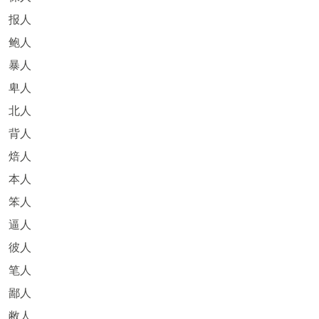
报人
鲍人
暴人
卑人
北人
背人
焙人
本人
笨人
逼人
彼人
笔人
鄙人
敝人