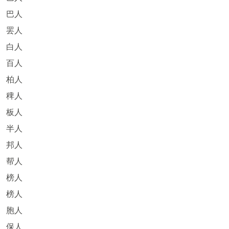
巴人
罢人
白人
百人
柏人
稗人
板人
半人
邦人
帮人
榜人
榜人
胞人
保人