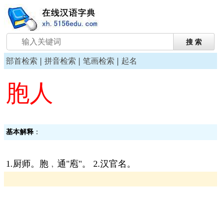
|
|
|
部首检索
拼音检索
笔画检索
起名
胞人
基本解释
：
1.厨师。胞﹐通"庖"。 2.汉官名。