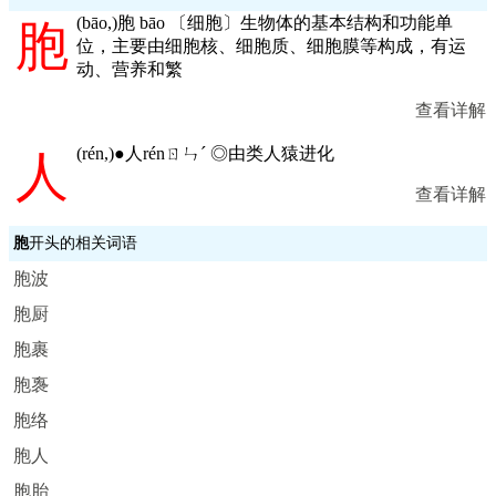
(
bāo,
)胞 bāo 〔细胞〕生物体的基本结构和功能单
胞
位，主要由细胞核、细胞质、细胞膜等构成，有运
动、营养和繁
查看详解
(
rén,
)●人rénㄖㄣˊ ◎由类人猿进化
人
查看详解
胞
开头的相关词语
胞波
胞厨
胞裹
胞褢
胞络
胞人
胞胎