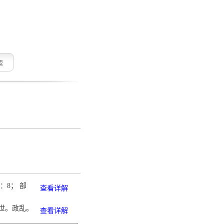
索
：8； 部
查看详解
乱世。政乱。
查看详解