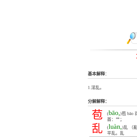
基本解释
：
1.淫乱。
分解解释：
苞
bāo,
(
)苞 b
首：艹；
乱
luàn,
(
)乱 （
平乱。乱