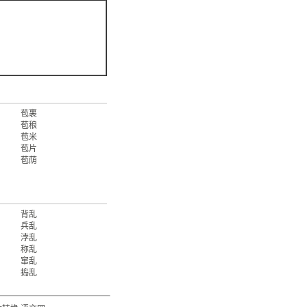
苞裹
苞稂
苞米
苞片
苞荫
背乱
兵乱
浡乱
称乱
窜乱
捣乱