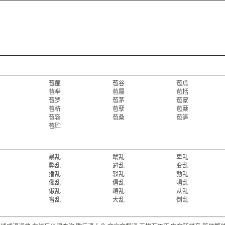
苞篚
苞谷
苞瓜
苞举
苞屦
苞括
苞罗
苞茅
苞蒙
苞枿
苞孽
苞蘖
苞容
苞桑
苞笋
苞贮
暴乱
虣乱
卑乱
弊乱
避乱
变乱
播乱
驳乱
勃乱
儳乱
倡乱
唱乱
俶乱
踳乱
从乱
沓乱
大乱
倒乱