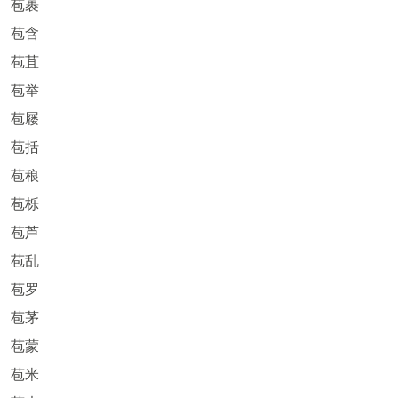
苞裹
苞含
苞苴
苞举
苞屦
苞括
苞稂
苞栎
苞芦
苞乱
苞罗
苞茅
苞蒙
苞米