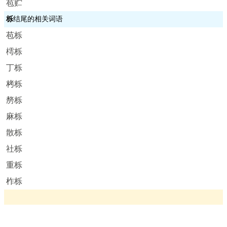
苞贮
栎
结尾的相关词语
苞栎
樗栎
丁栎
栲栎
剺栎
麻栎
散栎
社栎
重栎
柞栎