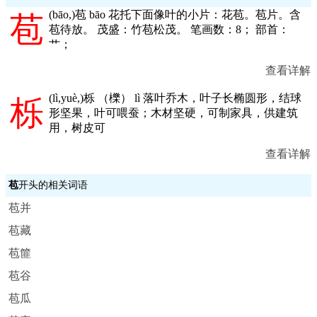
(
bāo,
)苞 bāo 花托下面像叶的小片：花苞。苞片。含
苞
苞待放。 茂盛：竹苞松茂。 笔画数：8； 部首：
艹；
查看详解
(
lì,yuè,
)栎 （櫟） lì 落叶乔木，叶子长椭圆形，结球
栎
形坚果，叶可喂蚕；木材坚硬，可制家具，供建筑
用，树皮可
查看详解
苞
开头的相关词语
苞并
苞藏
苞篚
苞谷
苞瓜