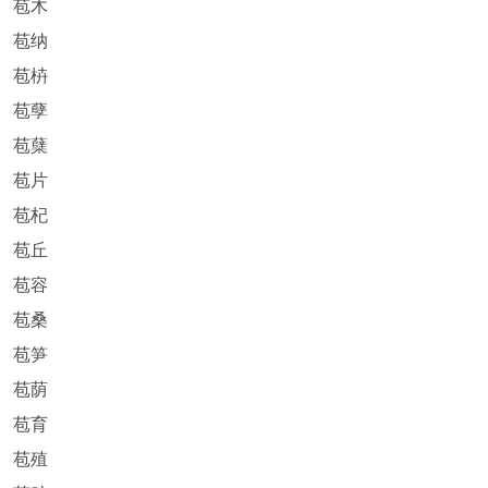
苞木
苞纳
苞枿
苞孽
苞蘖
苞片
苞杞
苞丘
苞容
苞桑
苞笋
苞荫
苞育
苞殖