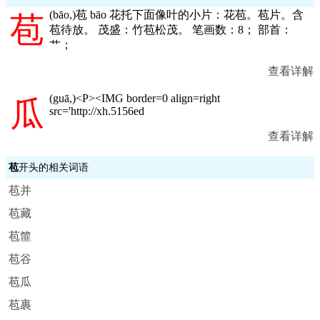
(
bāo,
)苞 bāo 花托下面像叶的小片：花苞。苞片。含
苞
苞待放。 茂盛：竹苞松茂。 笔画数：8； 部首：
艹；
查看详解
(
guā,
)<P><IMG border=0 align=right
瓜
src='http://xh.5156ed
查看详解
苞
开头的相关词语
苞并
苞藏
苞篚
苞谷
苞瓜
苞裹