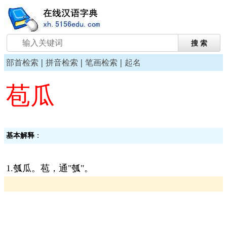
|
|
|
部首检索
拼音检索
笔画检索
起名
苞瓜
基本解释
：
1.瓠瓜。苞，通"瓠"。