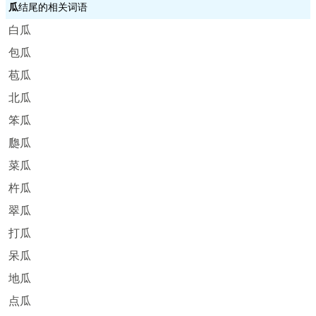
瓜
结尾的相关词语
白瓜
包瓜
苞瓜
北瓜
笨瓜
瓟瓜
菜瓜
杵瓜
翠瓜
打瓜
呆瓜
地瓜
点瓜