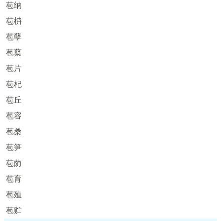
苞纳
苞枿
苞孽
苞蘖
苞片
苞杞
苞丘
苞容
苞桑
苞笋
苞荫
苞育
苞殖
苞贮