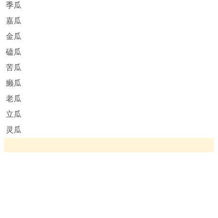
季瓜
嘉瓜
金瓜
磕瓜
苦瓜
癞瓜
老瓜
立瓜
灵瓜