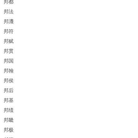
邦都
邦法
邦灋
邦符
邦赋
邦贯
邦国
邦翰
邦侯
邦后
邦基
邦绩
邦畿
邦极