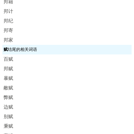
邦籍
邦计
邦纪
邦寄
邦家
赋
结尾的相关词语
百赋
邦赋
暴赋
敝赋
弊赋
边赋
别赋
秉赋