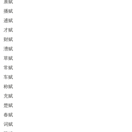
禀赋
播赋
逋赋
才赋
财赋
漕赋
草赋
常赋
车赋
称赋
充赋
楚赋
春赋
词赋