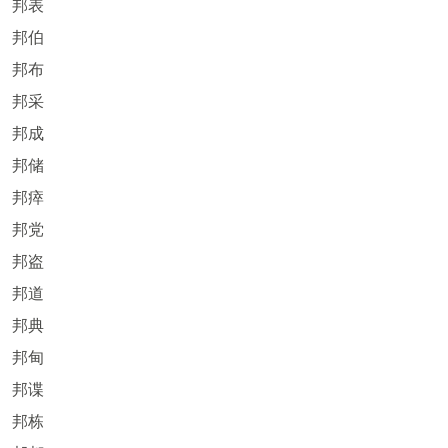
邦表
邦伯
邦布
邦采
邦成
邦储
邦瘁
邦党
邦盗
邦道
邦典
邦甸
邦谍
邦栋