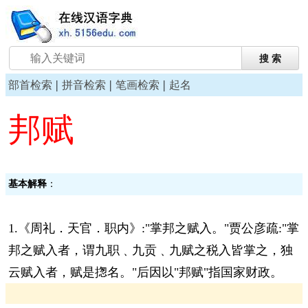
|
|
|
部首检索
拼音检索
笔画检索
起名
邦赋
基本解释
：
1.《周礼．天官．职内》:"掌邦之赋入。"贾公彦疏:"掌
邦之赋入者，谓九职﹑九贡﹑九赋之税入皆掌之，独
云赋入者，赋是揔名。"后因以"邦赋"指国家财政。