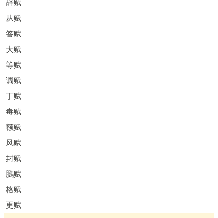
辞赋
从赋
答赋
大赋
等赋
调赋
丁赋
毒赋
额赋
风赋
封赋
鵩赋
格赋
更赋