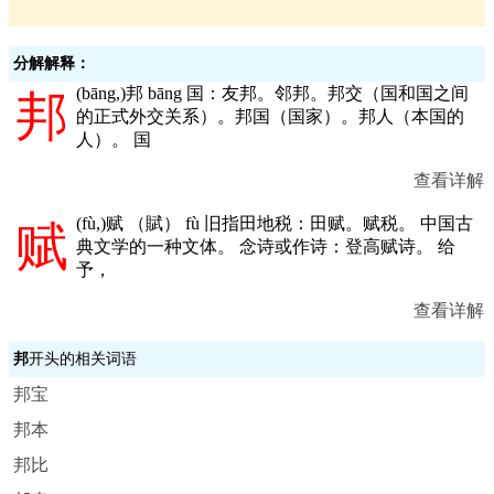
分解解释：
(
bāng,
)邦 bāng 国：友邦。邻邦。邦交（国和国之间
邦
的正式外交关系）。邦国（国家）。邦人（本国的
人）。 国
查看详解
(
fù,
)赋 （賦） fù 旧指田地税：田赋。赋税。 中国古
赋
典文学的一种文体。 念诗或作诗：登高赋诗。 给
予，
查看详解
邦
开头的相关词语
邦宝
邦本
邦比