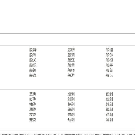
般辟
般礴
般缠
般当
般调
般尔
般关
般还
般桓
般乐
般量
般弄
般跚
般师
般首
般逸
般游
般运
悲剥
崩剥
偪剥
贬剥
剥剥
残剥
抽剥
楚剥
舛剥
凋剥
跌剥
亸剥
攻剥
勾剥
钩剥
蹇剥
劫剥
解剥