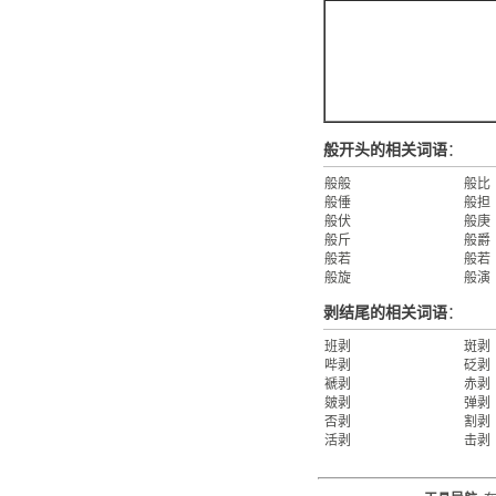
般开头的相关词语
：
般般
般比
般倕
般担
般伏
般庚
般斤
般爵
般若
般若
般旋
般演
剥结尾的相关词语
：
班剥
斑剥
哔剥
砭剥
褫剥
赤剥
皴剥
弹剥
否剥
割剥
活剥
击剥