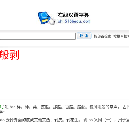
按部首检索
按拼音检
般剥
n,
)般 bān 样，种，类：这般。那般。百般。般配。暴风雨般的掌声。 古同
搬”
 bāo 去掉外面的皮或其他东西：剥皮。剥花生。 剥 bō 义同（一），用