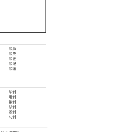
般肠
般费
般匠
般配
般输
毕剥
巉剥
摧剥
陊剥
毁剥
句剥