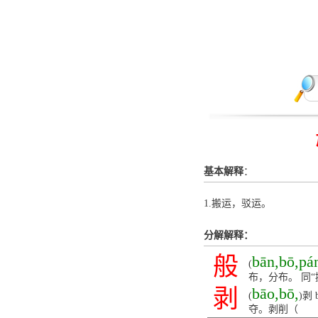
基本解释
：
1.搬运，驳运。
分解解释：
般
bān,bō,pá
(
布，分布。 同“
剥
bāo,bō,
(
)剥
夺。剥削（