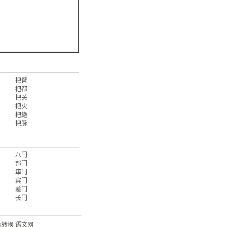
把臂
把都
把关
把火
把絶
把脉
八门
邦门
筚门
宾门
差门
长门
体转换
语文网