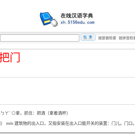
按部首检索
按拼音检
把门
bǎㄅㄚˇ ◎拿，抓住：把酒（拿着酒杯）
（門） mén 建筑物的出入口，又指安装在出入口能开关的装置：门儿。门口