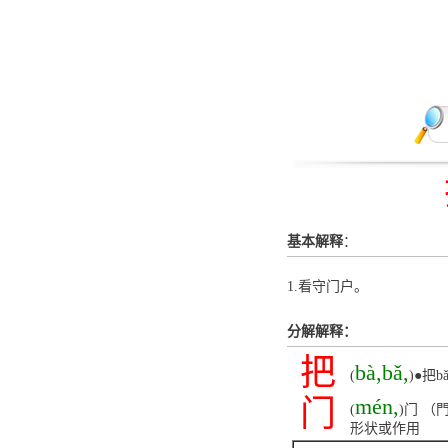
基本解释
：
1.看守门户。
分解解释：
把
bà,bǎ,
(
)●把
门
mén,
(
)门 
形状或作用