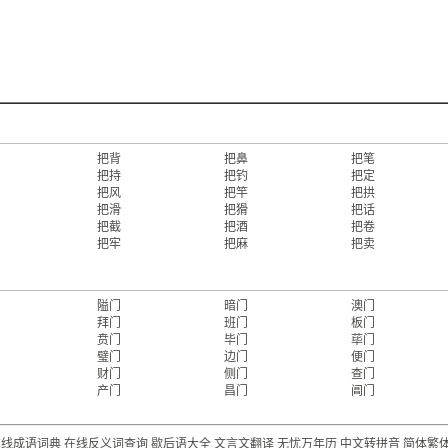
把背
把鼻
把笔
把持
把钓
把定
把风
把竿
把拱
把滑
把猾
把话
把截
把酒
把卷
把牢
把麻
把卖
隘门
暗门
澳门
拜门
班门
板门
贲门
毕门
荜门
璧门
边门
便门
财门
侧门
查门
产门
昌门
阊门
在线成语词典
在线反义词查询
歇后语大全
文言文翻译
无忧万年历
中文转拼音
简体繁