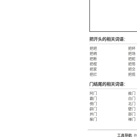
把开头的相关词语
：
把把
把杯
把柄
把场
把断
把舵
把棍
把笏
把家
把交
把拦
把揽
门结尾的相关词语
：
阿门
挨门
霸门
白门
傍门
北门
辟门
壁门
并门
部门
柴门
禅门
工具导航
: