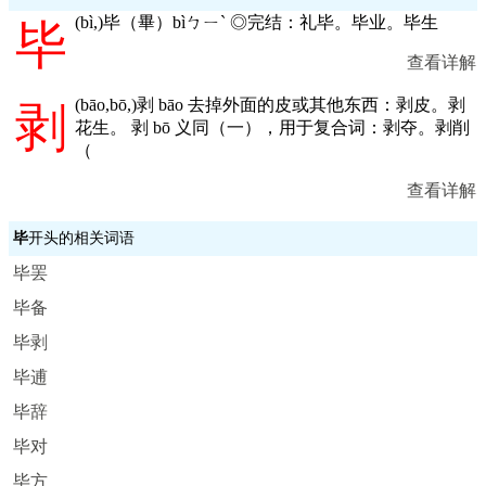
(
bì,
)毕（畢）bìㄅㄧˋ ◎完结：礼毕。毕业。毕生
毕
查看详解
(
bāo,bō,
)剥 bāo 去掉外面的皮或其他东西：剥皮。剥
剥
花生。 剥 bō 义同（一），用于复合词：剥夺。剥削
（
查看详解
毕
开头的相关词语
毕罢
毕备
毕剥
毕逋
毕辞
毕对
毕方