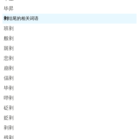
毕昇
剥
结尾的相关词语
班剥
般剥
斑剥
悲剥
崩剥
偪剥
毕剥
哔剥
砭剥
贬剥
剥剥
残剥