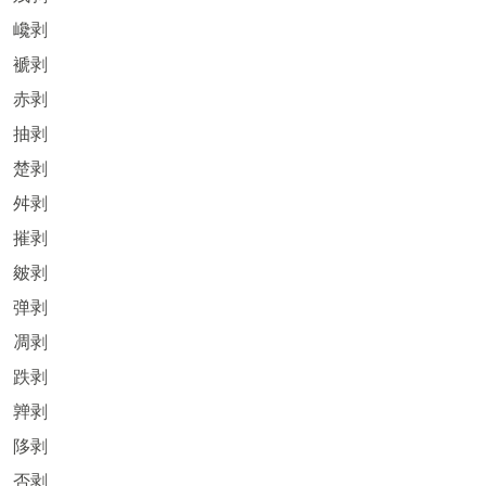
巉剥
褫剥
赤剥
抽剥
楚剥
舛剥
摧剥
皴剥
弹剥
凋剥
跌剥
亸剥
陊剥
否剥