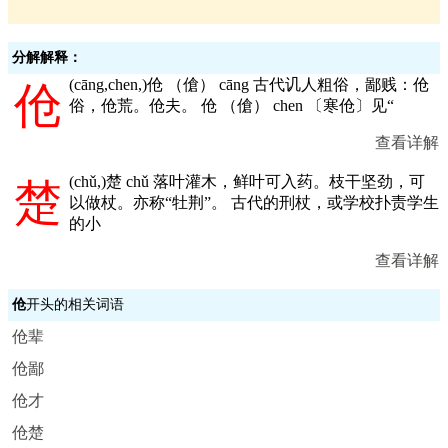
分解解释：
(
cāng,chen,
)伧 （傖） cāng 古代讥人粗俗，鄙贱：伧
伧
俗，伧荒。伧夫。 伧 （傖） chen 〔寒伧〕见“
查看详解
(
chǔ,
)楚 chǔ 落叶灌木，鲜叶可入药。枝干坚劲，可
楚
以做杖。亦称“牡荆”。 古代的刑杖，或学校扑责学生
的小
查看详解
伧
开头的相关词语
伧辈
伧鄙
伧才
伧楚