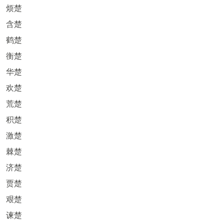
烦楚
含楚
鹤楚
衡楚
华楚
欢楚
荒楚
积楚
激楚
棘楚
济楚
贾楚
艰楚
谏楚