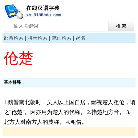
|
|
|
部首检索
拼音检索
笔画检索
起名
伧楚
基本解释
：
1.魏晋南北朝时，吴人以上国自居，鄙视楚人粗伧，谓
之"伧楚"。因亦用为楚人的代称。 2.指楚地方音。 3.
北方人对南方人的蔑称。 4.粗俗。