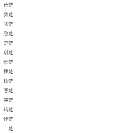
伧楚
恻楚
苌楚
愁楚
楚楚
创楚
怆楚
捶楚
棰楚
葱楚
存楚
错楚
悼楚
二楚