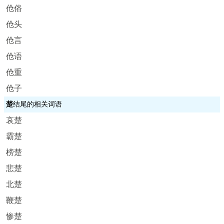
伧俗
伧头
伧言
伧语
伧重
伧子
楚
结尾的相关词语
哀楚
霸楚
榜楚
悲楚
北楚
鞭楚
惨楚