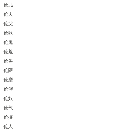
伧儿
伧夫
伧父
伧歌
伧鬼
伧荒
伧劣
伧陋
伧靡
伧儜
伧奴
伧气
伧攘
伧人