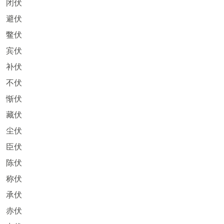
闭伏
避伏
鳖伏
宾伏
补伏
不伏
惭伏
藏伏
尘伏
臣伏
陈伏
称伏
承伏
赤伏