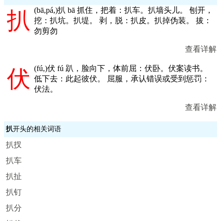
(
bā,pá,
)扒 bā 抓住，把着：扒车。扒墙头儿。 刨开，
扒
挖：扒坑。扒堤。 剥，脱：扒皮。扒掉伪装。 拔：
勿剪勿
查看详解
(
fú,
)伏 fú 趴，脸向下，体前屈：伏卧。伏案读书。
伏
低下去：此起彼伏。 屈服，承认错误或受到惩罚：
伏法。
查看详解
扒
开头的相关词语
扒扠
扒车
扒扯
扒钉
扒分