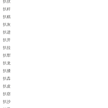
扒伏
扒杆
扒糕
扒灰
扒进
扒开
扒拉
扒犁
扒龙
扒搂
扒掱
扒皮
扒窃
扒沙