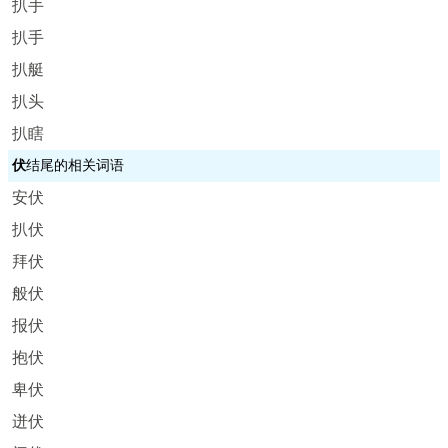
扒手
扒手
扒艇
扒头
扒瞎
伏
结尾的相关词语
安伏
扒伏
拜伏
般伏
报伏
抱伏
卑伏
迸伏