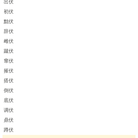
出伏
初伏
黜伏
辞伏
雌伏
蹴伏
窜伏
摧伏
搭伏
倒伏
底伏
调伏
鼎伏
蹲伏