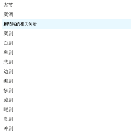
案节
案酒
剧
结尾的相关词语
案剧
白剧
卑剧
悲剧
边剧
编剧
惨剧
藏剧
嘲剧
潮剧
冲剧