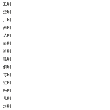
丑剧
楚剧
川剧
匆剧
丛剧
傣剧
滇剧
雕剧
侗剧
笃剧
短剧
恶剧
儿剧
烦剧