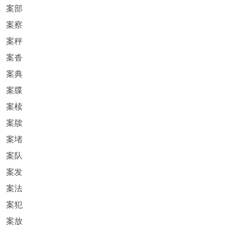
案部
案察
案秤
案沓
案典
案牒
案椟
案牍
案堵
案队
案发
案法
案犯
案放