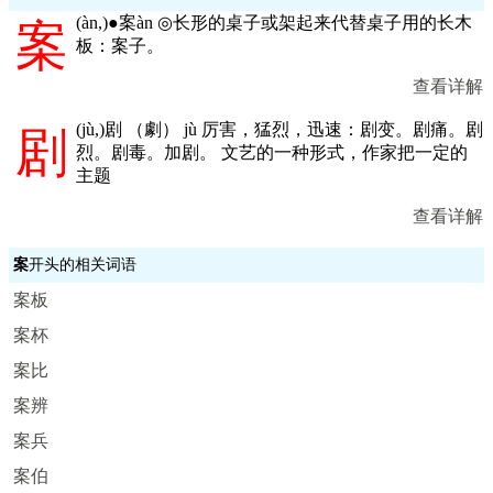
(
àn,
)●案àn ◎长形的桌子或架起来代替桌子用的长木
案
板：案子。
查看详解
(
jù,
)剧 （劇） jù 厉害，猛烈，迅速：剧变。剧痛。剧
剧
烈。剧毒。加剧。 文艺的一种形式，作家把一定的
主题
查看详解
案
开头的相关词语
案板
案杯
案比
案辨
案兵
案伯