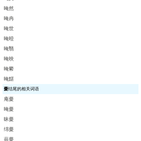
晻然
晻冉
晻世
晻曀
晻翳
晻映
晻鬰
晻黮
薆
结尾的相关词语
庵薆
晻薆
昧薆
绵薆
蓊薆