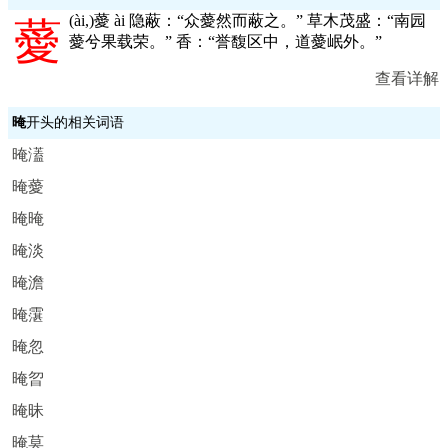
(
ài,
)薆 ài 隐蔽：“众薆然而蔽之。” 草木茂盛：“南园
薆
薆兮果载荣。” 香：“誉馥区中，道薆岷外。”
查看详解
晻
开头的相关词语
晻濭
晻薆
晻晻
晻淡
晻澹
晻霮
晻忽
晻曶
晻昧
晻莫