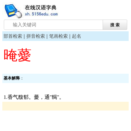
|
|
|
部首检索
拼音检索
笔画检索
起名
晻薆
基本解释
：
1.香气馥郁。薆，通"馤"。