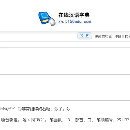
按部首检索
按拼音检
●沙shāㄕㄚˉ ◎非常细碎的石粒：沙子。沙
hà 嗓音嘶哑。 嗄 á 同“啊2”。 笔画数：13； 部首：口； 笔顺编号：251132