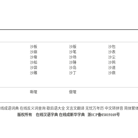
沙板
沙版
沙包
沙崩
沙笔
沙表
沙蚕
沙场
沙尘
沙船
沙陲
沙鹑
沙袋
沙岛
沙道
沙雕
沙丁
沙鼎
嘶嗄
做嗄
在线成语词典
在线反义词查询
歇后语大全
文言文翻译
无忧万年历
中文转拼音
简体繁
版权所有 在线汉语字典 在线成新华字典 浙ICP备05019169号