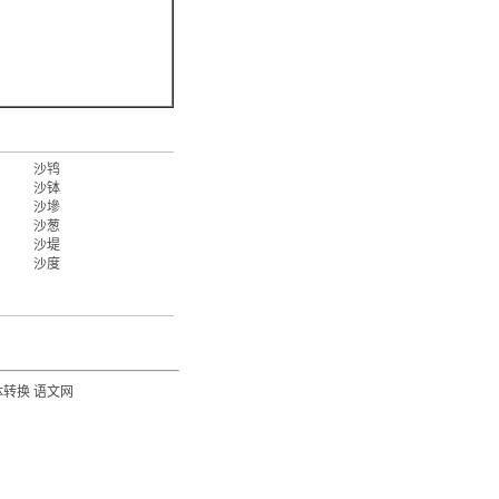
沙鸨
沙钵
沙墋
沙葱
沙堤
沙度
体转换
语文网