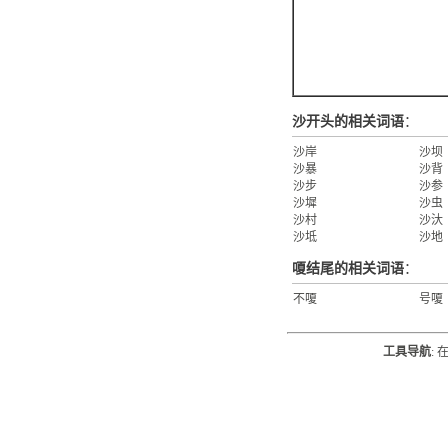
沙开头的相关词语
：
沙岸
沙坝
沙暴
沙背
沙步
沙参
沙墀
沙虫
沙村
沙汏
沙坻
沙地
嗄结尾的相关词语
：
不嗄
号嗄
工具导航
: