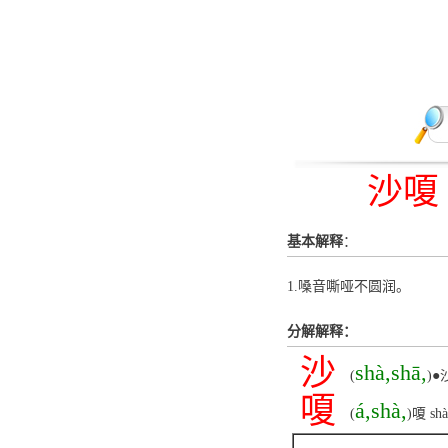
沙嗄
基本解释
：
1.嗓音嘶哑不圆润。
分解解释：
沙
shà,shā,
(
)
嗄
á,shà,
(
)嗄 s