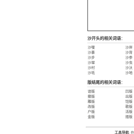
沙开头的相关词语
：
沙嗄
沙岸
沙暴
沙背
沙步
沙参
沙墀
沙虫
沙村
沙汏
沙坻
沙地
版结尾的相关词语
：
谙版
凹版
撤版
出版
雕版
饾版
改版
歌版
户版
活版
金版
搢版
工具导航
: