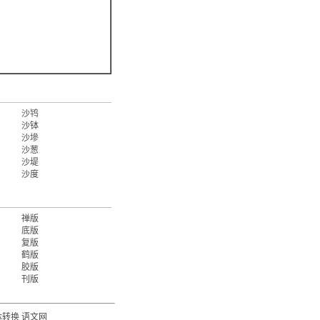
沙鸨
沙钵
沙墋
沙葱
沙堤
沙度
禅版
底版
复版
鹤版
胶版
刊版
体转换
语文网