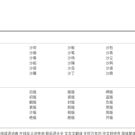
沙坝
沙板
沙包
沙崩
沙笔
沙表
沙蚕
沙场
沙尘
沙船
沙陲
沙鹑
沙袋
沙岛
沙道
沙雕
沙丁
沙鼎
白版
版版
碑版
初版
瓷版
盗版
翻版
封版
负版
更版
鹄版
贺版
计版
假版
简版
绝版
絶版
开版
在线成语词典
在线反义词查询
歇后语大全
文言文翻译
无忧万年历
中文转拼音
简体繁