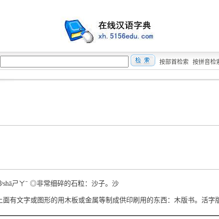
按部首检索
按拼音检
●沙shāㄕㄚˉ ◎非常细碎的石粒：沙子。沙
ǎn 上面有文字或图形的用木板或金属等制成供印刷用的东西：木版书。活字