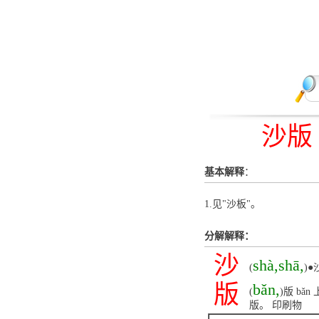
沙版
基本解释
：
1.见"沙板"。
分解解释：
沙
shà,shā,
(
)
版
bǎn,
(
)版 b
版。 印刷物