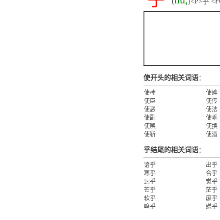
乎
(
)<P>乎 <F
使开头的相关词语
：
使棒
使婢
使臣
使传
使恶
使法
使副
使乖
使唤
使换
使靳
使酒
乎结尾的相关词语
：
谙乎
出乎
寒乎
合乎
迥乎
觉乎
芒乎
茫乎
软乎
庶乎
呜乎
嫌乎