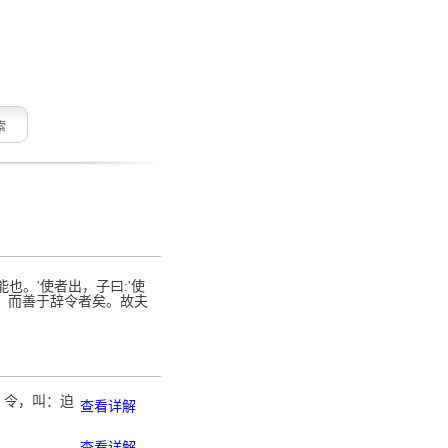
索
能也。'使者出，子曰:'使
心，而善于辞令者矣。故夫
，令，叫：迫
查看详解
查看详解