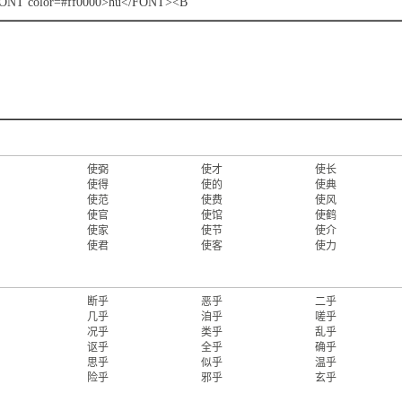
ONT color=#ff0000>hū</FONT><B
使弼
使才
使长
使得
使的
使典
使范
使费
使风
使官
使馆
使鹤
使家
使节
使介
使君
使客
使力
断乎
恶乎
二乎
几乎
洎乎
嗟乎
况乎
类乎
乱乎
讴乎
全乎
确乎
思乎
似乎
温乎
险乎
邪乎
玄乎