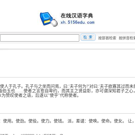
按部首检索
按拼音检
玉使人于孔子。孔子与之坐而问焉，曰:'夫子何为?'对曰:'夫子欲寡其过而未
夫子，指伯玉也……使者之言愈自卑约，而其主之贤益彰，亦可谓深知君子之
"本为赞叹使者之语，后遂以"使乎"代称使者。
hǐ 用：使用。使劲。使役。使力。使钱。 派，差谴：使唤。使命。使女。 让