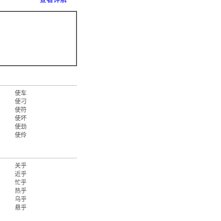
使车
使刁
使符
使坏
使劲
使伶
关乎
近乎
忙乎
热乎
乌乎
悬乎