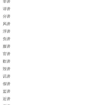
非谤
诽谤
分谤
风谤
浮谤
负谤
腹谤
官谤
歡谤
毁谤
讥谤
假谤
监谤
近谤