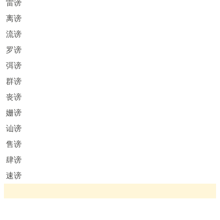
雷谤
离谤
流谤
罗谤
弭谤
群谤
丧谤
姗谤
讪谤
售谤
肆谤
速谤