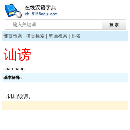
|
|
|
部首检索
拼音检索
笔画检索
起名
讪谤
shàn bànɡ
基本解释
：
1.讥讪毁谤。