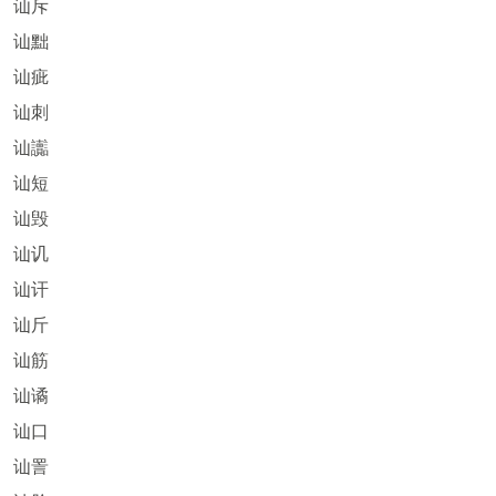
讪斥
讪黜
讪疵
讪刺
讪讟
讪短
讪毁
讪讥
讪讦
讪斤
讪筋
讪谲
讪口
讪詈