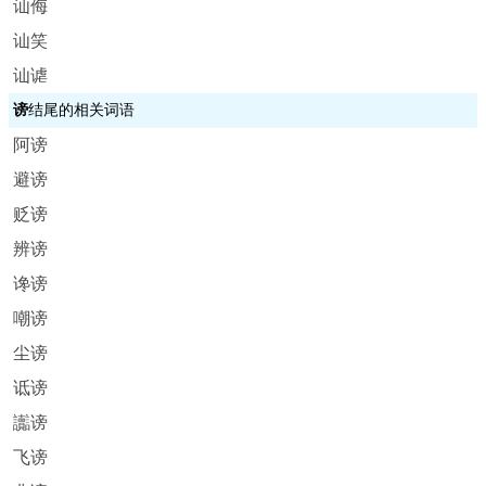
讪侮
讪笑
讪谑
谤
结尾的相关词语
阿谤
避谤
贬谤
辨谤
谗谤
嘲谤
尘谤
诋谤
讟谤
飞谤