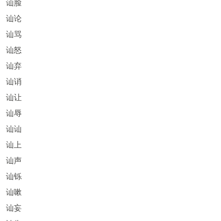
讪脸
讪论
讪骂
讪怒
讪弃
讪诮
讪让
讪辱
讪讪
讪上
讪声
讪铄
讪嗽
讪妄