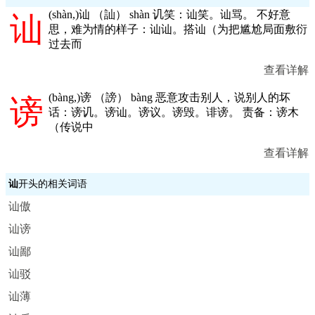
(
shàn,
)讪 （訕） shàn 讥笑：讪笑。讪骂。 不好意
讪
思，难为情的样子：讪讪。搭讪（为把尴尬局面敷衍
过去而
查看详解
(
bàng,
)谤 （謗） bàng 恶意攻击别人，说别人的坏
谤
话：谤讥。谤讪。谤议。谤毁。诽谤。 责备：谤木
（传说中
查看详解
讪
开头的相关词语
讪傲
讪谤
讪鄙
讪驳
讪薄