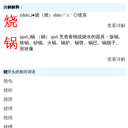
分解解释：
(
shāo,
)●烧（燒）shāoㄕㄠˉ ◎使东
烧
查看详解
(
guō,
)锅 （鍋） guō 烹煮食物或烧水的器具：饭锅。
锅
铁锅。砂锅。火锅。锅炉。锅饼。锅巴。锅烟子。
形状像
查看详解
烧
开头的相关词语
烧包
烧杯
烧饼
烧煿
烧残
烧槽