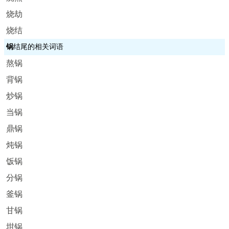
烧劫
烧结
锅
结尾的相关词语
熬锅
背锅
炒锅
当锅
鼎锅
炖锅
饭锅
分锅
釜锅
甘锅
坩锅