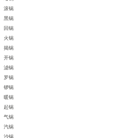
滚锅
黑锅
回锅
火锅
揭锅
开锅
滤锅
罗锅
锣锅
暖锅
起锅
气锅
汽锅
沙锅