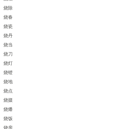
烧除
烧春
烧瓷
烧丹
烧当
烧刀
烧灯
烧镫
烧地
烧点
烧掇
烧燔
烧饭
烧房