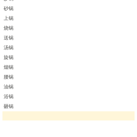
砂锅
上锅
烧锅
送锅
汤锅
旋锅
烟锅
腰锅
油锅
浴锅
砸锅