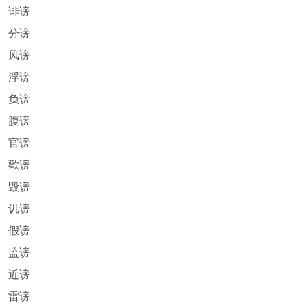
诽谤
分谤
风谤
浮谤
负谤
腹谤
官谤
歡谤
毁谤
讥谤
假谤
监谤
近谤
雷谤