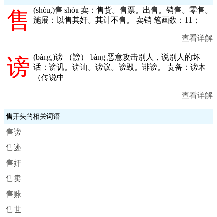
(
shòu,
)售 shòu 卖：售货。售票。出售。销售。零售。
售
施展：以售其奸。其计不售。 卖销 笔画数：11；
查看详解
(
bàng,
)谤 （謗） bàng 恶意攻击别人，说别人的坏
谤
话：谤讥。谤讪。谤议。谤毁。诽谤。 责备：谤木
（传说中
查看详解
售
开头的相关词语
售谤
售迹
售奸
售卖
售赇
售世