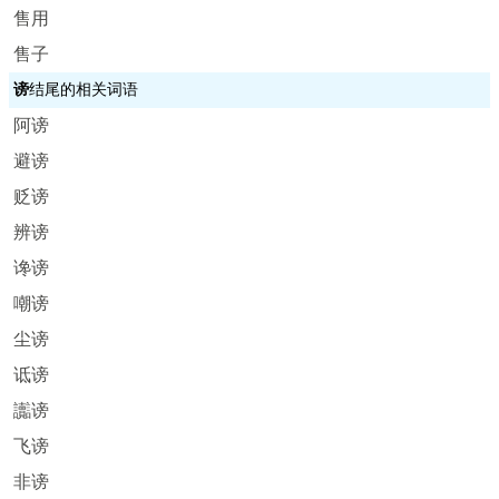
售用
售子
谤
结尾的相关词语
阿谤
避谤
贬谤
辨谤
谗谤
嘲谤
尘谤
诋谤
讟谤
飞谤
非谤