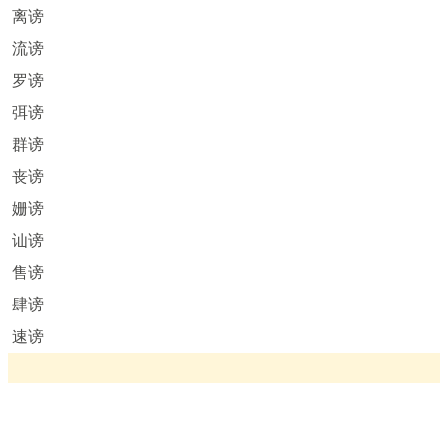
离谤
流谤
罗谤
弭谤
群谤
丧谤
姗谤
讪谤
售谤
肆谤
速谤