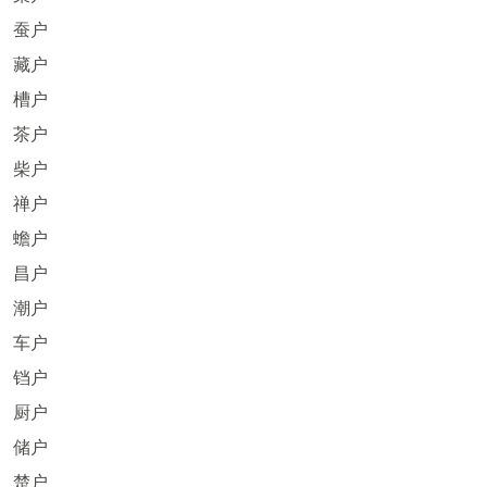
蚕户
藏户
槽户
茶户
柴户
禅户
蟾户
昌户
潮户
车户
铛户
厨户
储户
楚户