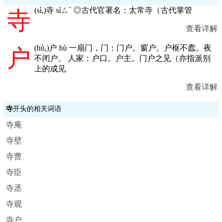
(
sì,
)寺 sìㄙˋ ◎古代官署名：太常寺（古代掌管
寺
查看详解
(
hù,
)户 hù 一扇门，门：门户。窗户。户枢不蠹。夜
户
不闭户。 人家：户口。户主。门户之见（亦指派别
上的成见
查看详解
寺
开头的相关词语
寺庵
寺壁
寺曹
寺臣
寺丞
寺观
寺户