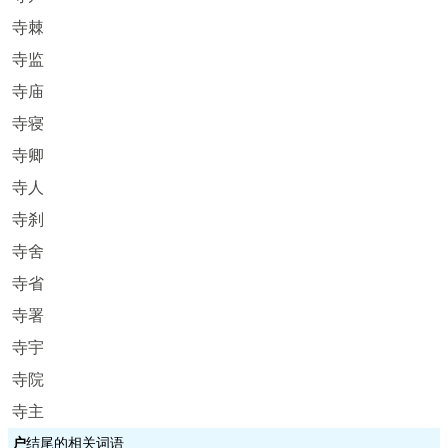
寺棘
寺监
寺庙
寺寝
寺卿
寺人
寺刹
寺舍
寺省
寺署
寺宇
寺院
寺主
户
结尾的相关词语