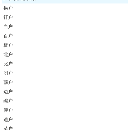
挨户
豻户
白户
百户
板户
北户
比户
闭户
薜户
边户
编户
便户
逋户
菜户