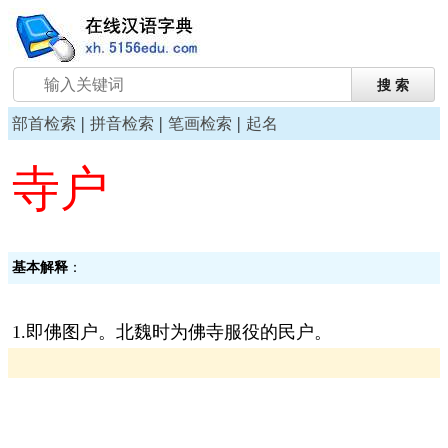
|
|
|
部首检索
拼音检索
笔画检索
起名
寺户
基本解释
：
1.即佛图户。北魏时为佛寺服役的民户。