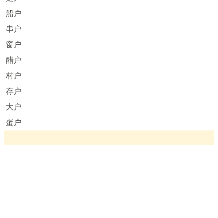
船户
串户
窗户
醋户
村户
存户
大户
蛋户