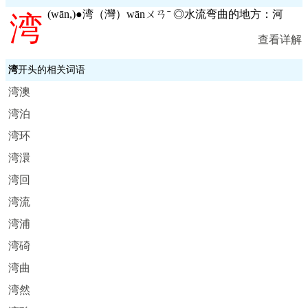
(
wān,
)●湾（灣）wānㄨㄢˉ ◎水流弯曲的地方：河
湾
查看详解
湾
开头的相关词语
湾澳
湾泊
湾环
湾澴
湾回
湾流
湾浦
湾碕
湾曲
湾然