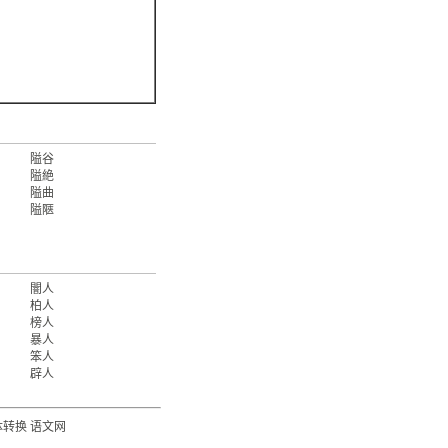
隘谷
隘絶
隘曲
隘陿
闇人
柏人
榜人
暴人
笨人
辟人
体转换
语文网