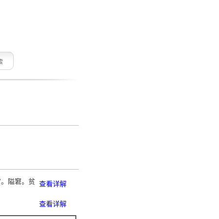
索
穷。隘窘。贫
查看详解
查看详解