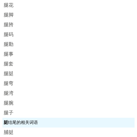
腿花
腿脚
腿胯
腿码
腿勤
腿事
腿套
腿脡
腿弯
腿湾
腿腕
腿子
脡
结尾的相关词语
脯脡