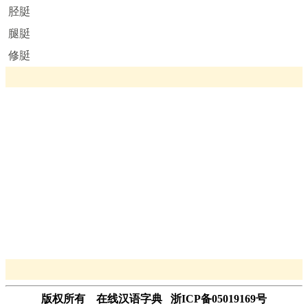
胫脡
腿脡
修脡
版权所有 在线汉语字典 浙ICP备05019169号