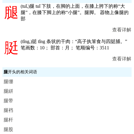
(
tuǐ,
)腿 tuǐ 下肢，在脚的上面，在膝上胯下的称“大
腿
腿”，在膝下脚上的称“小腿”。腿脚。 器物上像腿的
部
查看详解
(
tǐng,
)脡 tǐng 条状的干肉：“高子执箪食与四脡脯。”
脡
笔画数：10； 部首：月； 笔顺编号：3511
查看详解
腿
开头的相关词语
腿绷
腿絣
腿带
腿裆
腿杆
腿股