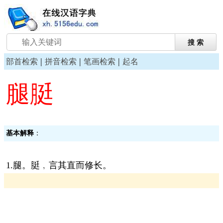
|
|
|
部首检索
拼音检索
笔画检索
起名
腿脡
基本解释
：
1.腿。脡﹐言其直而修长。