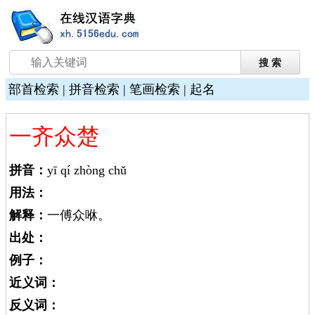
部首检索
|
拼音检索
|
笔画检索
|
起名
一齐众楚
拼音：
yī qí zhòng chǔ
用法：
解释：
一傅众咻。
出处：
例子：
近义词：
反义词：