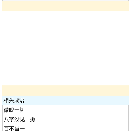
相关成语
傲睨一切
八字没见一撇
百不当一