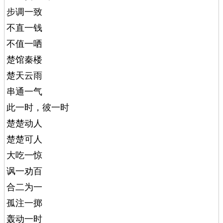
步调一致
不直一钱
不值一哂
楚馆秦楼
楚天云雨
串通一气
此一时，彼一时
楚楚动人
楚楚可人
大吃一惊
讽一劝百
合二为一
孤注一掷
轰动一时