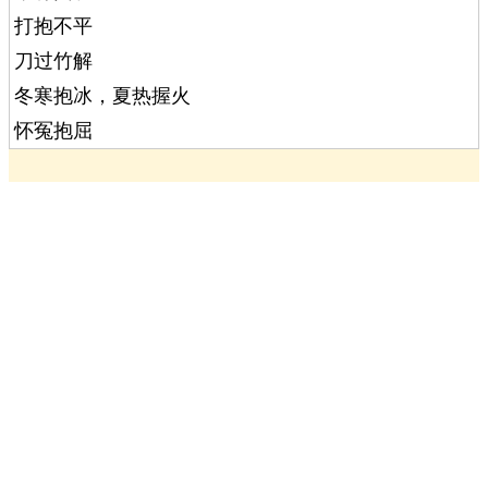
打抱不平
刀过竹解
冬寒抱冰，夏热握火
怀冤抱屈