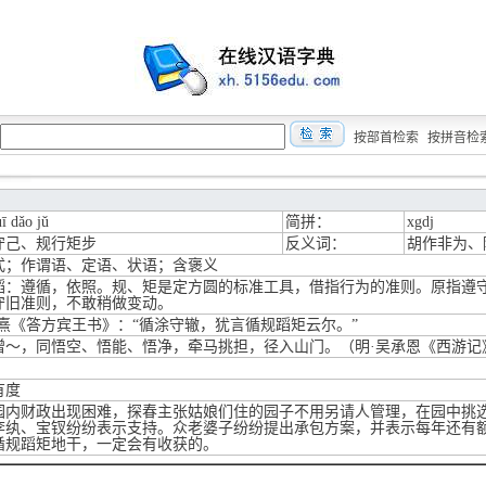
按部首检索
按拼音检
ī dǎo jǔ
简拼：
xgdj
守己、规行矩步
反义词：
胡作非为、
式；作谓语、定语、状语；含褒义
蹈：遵循，依照。规、矩是定方圆的标准工具，借指行为的准则。原指遵
守旧准则，不敢稍做变动。
朱熹《答方宾王书》：“循涂守辙，犹言循规蹈矩云尔。”
僧～，同悟空、悟能、悟净，牵马挑担，径入山门。（明·吴承恩《西游记
有度
园内财政出现困难，探春主张姑娘们住的园子不用另请人管理，在园中挑
李纨、宝钗纷纷表示支持。众老婆子纷纷提出承包方案，并表示每年还有
循规蹈矩地干，一定会有收获的。