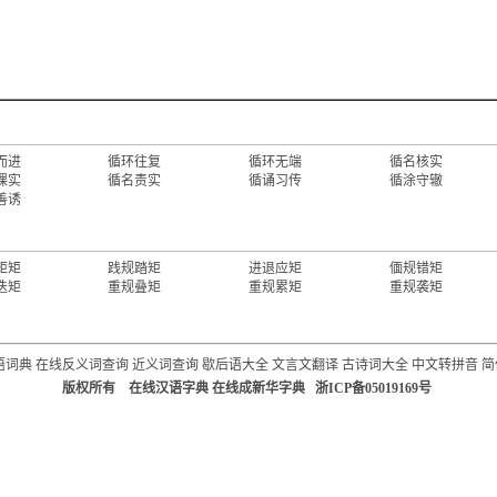
而进
循环往复
循环无端
循名核实
课实
循名责实
循诵习传
循涂守辙
善诱
矩矩
践规踏矩
进退应矩
偭规错矩
迭矩
重规叠矩
重规累矩
重规袭矩
语词典
在线反义词查询
近义词查询
歇后语大全
文言文翻译
古诗词大全
中文转拼音
简
版权所有 在线汉语字典 在线成新华字典 浙ICP备05019169号