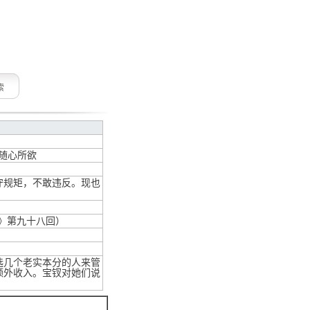
索
随心所欲
守规矩，不敢违反。现也
》第九十八回）
选几个老实本分的人来管
额外收入。宝钗对她们说