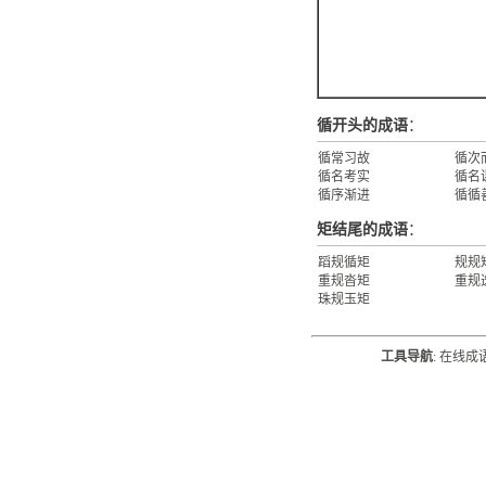
循开头的成语
：
循常习故
循次
循名考实
循名
循序渐进
循循
矩结尾的成语
：
蹈规循矩
规规
重规沓矩
重规
珠规玉矩
工具导航
:
在线成