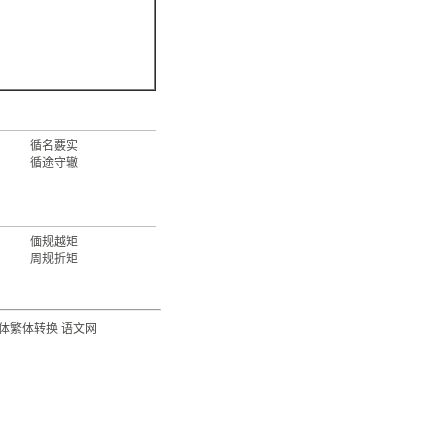
循名覈实
循途守辙
偭规越矩
周规折矩
体繁体转换
语文网