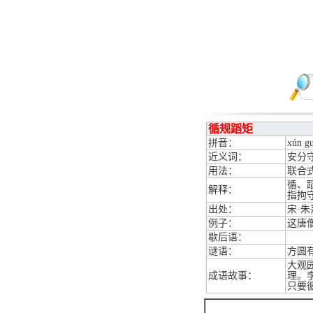
循规蹈矩
拼音：
xún gu
近义词：
安分
用法：
联合
循、
解释：
指拘
出处：
宋·
例子：
这唐
歇后语：
谜语：
方圆
大观
成语故事：
理。
只要