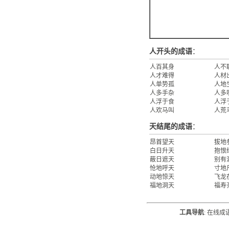
人开头的成语
：
人百其身
人不
人才难得
人材
人单势孤
人地
人多手杂
人多
人浮于食
人浮
人欢马叫
人荒
天结尾的成语
：
昂首望天
拔地
白日升天
抱恨
蔽日遮天
别有
怆地呼天
寸地
动地惊天
飞龙
福地洞天
福寿
工具导航
:
在线成