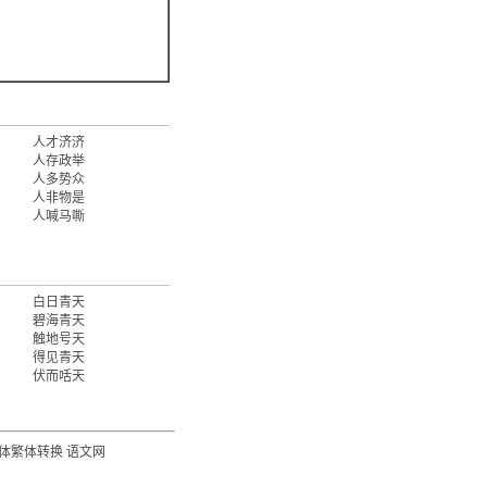
人才济济
人存政举
人多势众
人非物是
人喊马嘶
白日青天
碧海青天
触地号天
得见青天
伏而咶天
体繁体转换
语文网