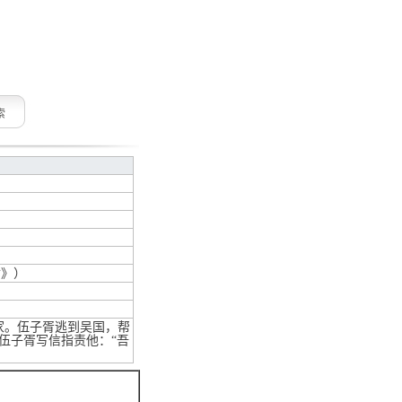
索
七》）
家。伍子胥逃到吴国，帮
伍子胥写信指责他：“吾