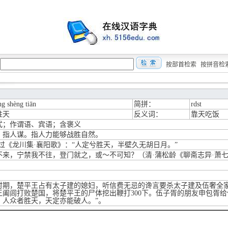
按部首检索
按拼音检
ng shèng tiān
简拼：
rdst
胜天
反义词：
靠天吃饭
式；作谓语、宾语；含褒义
：指人谋。指人力能够战胜自然。
刘过《龙川集·襄阳歌》：“人定兮胜天，半壁久无胡日月。”
不来，宁禁我不往，登门就之，或～不可知？（清·蒲松龄《聊斋志异·萧
时期，楚平王占有太子建的媳妇，听信费无忌的谗言要杀太子建及伍奢全
王阖闾打败楚国，将楚平王的尸体挖出鞭打300下。伍子胥的朋友申包胥给
，人众者胜天，天定亦能破人。”。