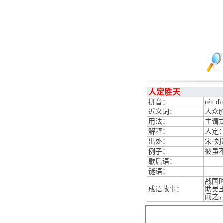
人定胜天
拼音：
rén dì
近义词：
人众
用法：
主谓
解释：
人定
出处：
宋·
例子：
彼虽
歇后语：
谜语：
战国
成语故事：
助吴
闻之