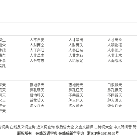
聊生
人不自安
人才辈出
人才出众
出众
人财两空
人财两失
人稠物穰
生疏
人丁兴旺
人多口杂
人多阙少
嘴杂
人非草木
人非木石
人非土木
于事
人各有志
人给家足
人海战术
马乱
参天
拔地参天
拔地倚天
白浪掀天
终天
鼻孔朝天
鼻孔辽天
鼻孔撩天
洞天
踣地呼天
不共戴天
不同戴天
尺天
戴盆望天
胆大包天
胆大泼天
在天
沸反连天
沸反盈天
烽火连天
齐天
语词典
在线反义词查询
近义词查询
歇后语大全
文言文翻译
古诗词大全
中文转拼音
简
版权所有 在线汉语字典 在线成新华字典 浙ICP备05019169号