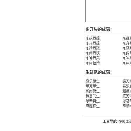
东开头的成语
：
东挨西撞
东捱
东奔西撞
东奔
东猜西疑
东藏
东闯西踱
东闯
东冲西突
东冲
东床佳婿
东床
生结尾的成语
：
哀乐相生
哀死
半死半生
暴殒
髀肉复生
超度
得意门生
底死
恩若再生
恩甚
风趣横生
锋镝
工具导航
:
在线成