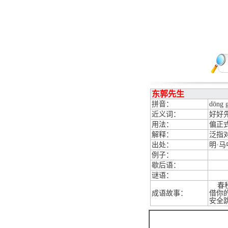
东郭先生
拼音：
dōng g
近义词：
好好
用法：
偏正
解释：
泛指
出处：
明·
例子：
歇后语：
谜语：
春秋
成语故事：
借你
安全