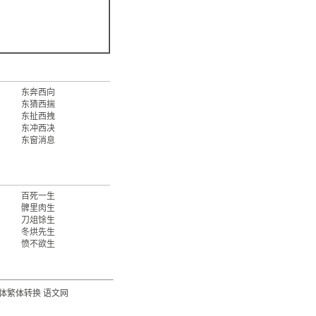
东奔西向
东猜西揣
东扯西拽
东冲西决
东窗消息
百死一生
髀里肉生
刀俎馀生
冬烘先生
愤不欲生
体繁体转换
语文网