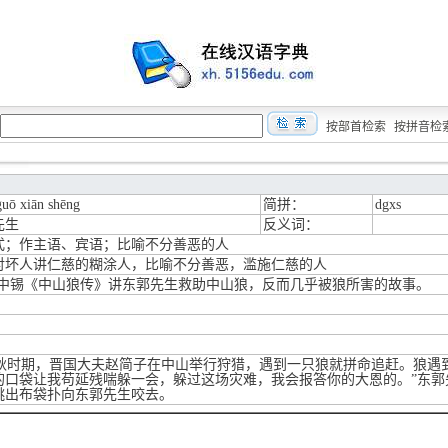
按部首检索
按拼音检
uō xiān shēng
简拼：
dgxs
先生
反义词：
式；作主语、宾语；比喻不分善恶的人
对坏人讲仁慈的糊涂人，比喻不分善恶，滥施仁慈的人
马中锡《中山狼传》讲东郭先生救助中山狼，反而几乎被狼所害的故事。
时期，晋国大夫赵简子在中山举行狩猎，遇到一只狼就拼命追赶。狼遇到
的口袋让我苟延残喘躲一会，躲过这场灾难，我会报答你的大恩的。”东郭
跳出布袋扑向东郭先生咬去。