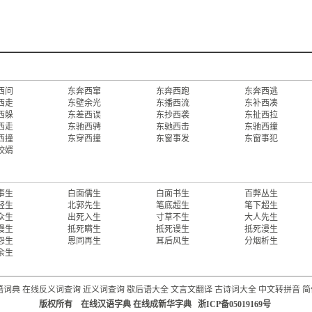
西问
东奔西窜
东奔西跑
东奔西逃
西走
东壁余光
东播西流
东补西凑
西躲
东差西误
东抄西袭
东扯西拉
西走
东驰西骋
东驰西击
东驰西撞
西撞
东穿西撞
东窗事发
东窗事犯
姣婿
事生
白面儒生
白面书生
百弊丛生
轻生
北郭先生
笔底超生
笔下超生
众生
出死入生
寸草不生
大人先生
谩生
抵死瞒生
抵死谩生
抵死漫生
怨生
恩同再生
耳后风生
分烟析生
余生
语词典
在线反义词查询
近义词查询
歇后语大全
文言文翻译
古诗词大全
中文转拼音
简
版权所有 在线汉语字典 在线成新华字典 浙ICP备05019169号