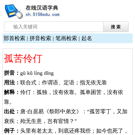
部首检索
|
拼音检索
|
笔画检索
|
起名
孤苦伶仃
拼音：
gū kǔ líng dīng
用法：
联合式；作谓语、定语；指无依无靠
解释：
伶仃：孤独，没有依靠。孤单困苦，没有依
靠。
出处：
唐·白居易《祭郎中弟文》：“孤苦零丁，又加
衰疾；殆无生意，岂有宦情？”
例子：
头里有老太太，到底还疼我些；如今也死了，