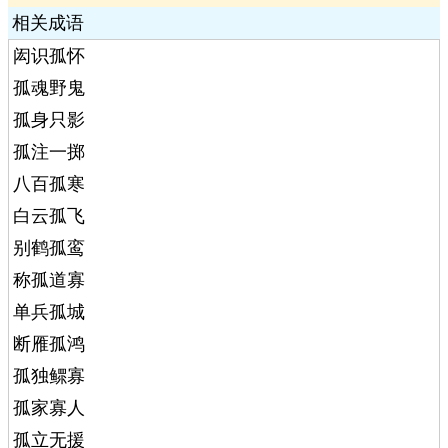
相关成语
闳识孤怀
孤魂野鬼
孤身只影
孤注一掷
八百孤寒
白云孤飞
别鹤孤鸾
称孤道寡
单兵孤城
断雁孤鸿
孤独鳏寡
孤家寡人
孤立无援