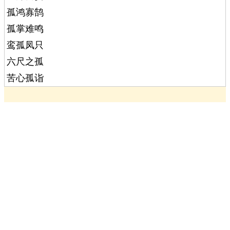
孤鸿寡鹄
孤掌难鸣
鸾孤凤只
六尺之孤
苦心孤诣