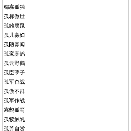
鳏寡孤独
孤标傲世
孤雏腐鼠
孤儿寡妇
孤陋寡闻
孤鸾寡鹄
孤云野鹤
孤臣孽子
孤军奋战
孤傲不群
孤军作战
寡鹄孤鸾
孤犊触乳
孤芳自赏