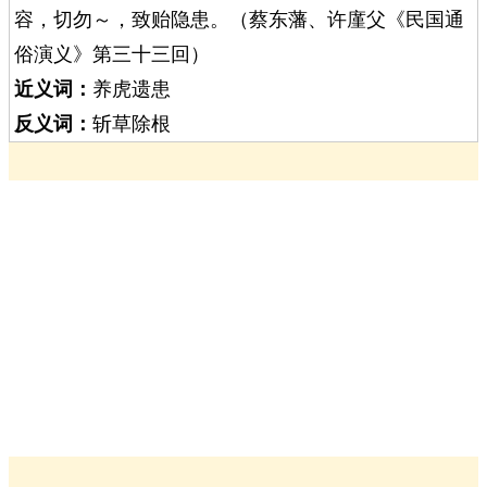
容，切勿～，致贻隐患。（蔡东藩、许廑父《民国通
俗演义》第三十三回）
近义词：
养虎遗患
反义词：
斩草除根