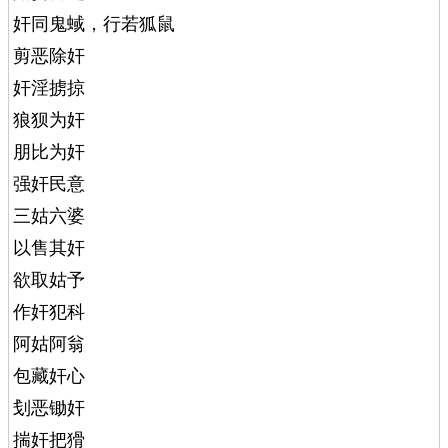
奸同鬼蜮，行若狐鼠
剪恶除奸
奸淫掳掠
狼狈为奸
朋比为奸
强奸民意
三姑六婆
以售其奸
欲取姑予
作奸犯科
阿姑阿翁
包藏奸心
刬恶锄奸
揣奸把猾