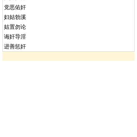
党恶佑奸
妇姑勃溪
姑置勿论
诲奸导淫
进善惩奸