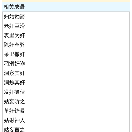
相关成语
妇姑勃谿
老奸巨滑
表里为奸
除奸革弊
呆里撒奸
刁滑奸诈
洞察其奸
洞烛其奸
发奸擿伏
姑妄听之
革奸铲暴
姑射神人
姑妄言之