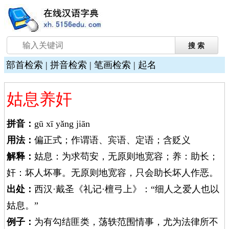
部首检索
|
拼音检索
|
笔画检索
|
起名
姑息养奸
拼音：
gū xī yǎng jiān
用法：
偏正式；作谓语、宾语、定语；含贬义
解释：
姑息：为求苟安，无原则地宽容；养：助长；
奸：坏人坏事。无原则地宽容，只会助长坏人作恶。
出处：
西汉·戴圣《礼记·檀弓上》：“细人之爱人也以
姑息。”
例子：
为有勾结匪类，荡轶范围情事，尤为法律所不