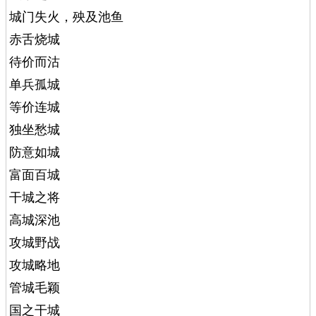
城门失火，殃及池鱼
赤舌烧城
待价而沽
单兵孤城
等价连城
独坐愁城
防意如城
富面百城
干城之将
高城深池
攻城野战
攻城略地
管城毛颖
国之干城