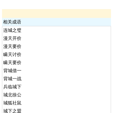
相关成语
连城之璧
漫天开价
漫天要价
瞒天讨价
瞒天要价
背城借一
背城一战
兵临城下
城北徐公
城狐社鼠
城下之盟