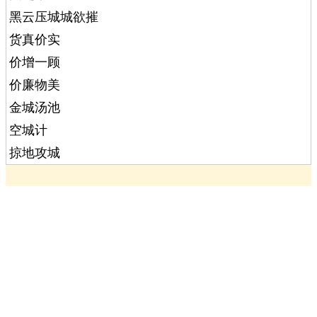
黑云压城城欲摧
货真价实
价增一顾
价廉物美
金城汤池
空城计
掠地攻城