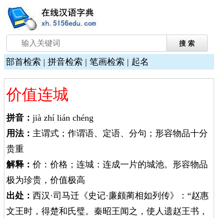
部首检索
|
拼音检索
|
笔画检索
|
起名
价值连城
拼音：
jià zhí lián chéng
用法：
主谓式；作谓语、定语、分句；形容物品十分
贵重
解释：
价：价格；连城：连成一片的城池。形容物品
极为珍贵，价值极高
出处：
西汉·司马迁《史记·廉颇蔺相如列传》：“赵惠
文王时，得楚和氏璧。秦昭王闻之，使人遗赵王书，