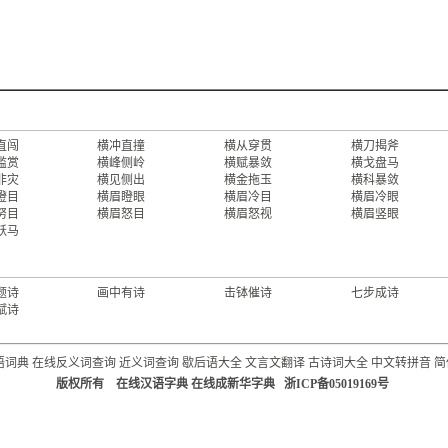
直闯
横冲直撞
横从穿贯
横刀揭斧
滥赏
横峰侧岭
横赋暴敛
横戈盘马
非灾
横见侧出
横金拖玉
横科暴敛
瞪目
横眉瞪眼
横眉冷目
横眉冷眼
努目
横眉怒目
横眉怒视
横眉竖眼
跃马
题诗
画中有诗
击钵催诗
七步成诗
赋诗
语词典
在线反义词查询
近义词查询
歇后语大全
文言文翻译
古诗词大全
中文转拼音
简
版权所有 在线汉语字典 在线成新华字典 浙ICP备05019169号