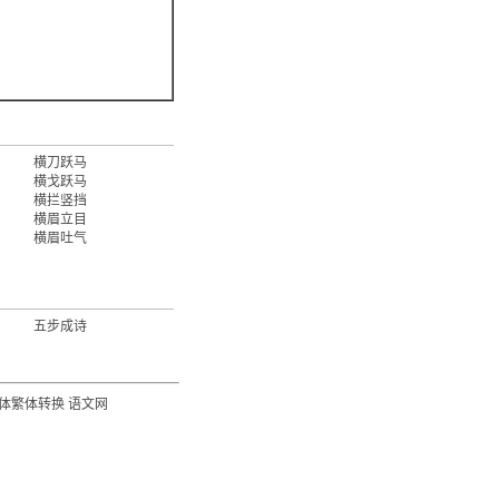
横刀跃马
横戈跃马
横拦竖挡
横眉立目
横眉吐气
五步成诗
体繁体转换
语文网