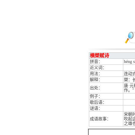
横槊赋诗
拼音：
héng s
近义词：
用法：
连动
解释：
槊：
唐·
出处：
作。”
例子：
歇后语：
谜语：
宋朝
成语故事：
吹起
之雄