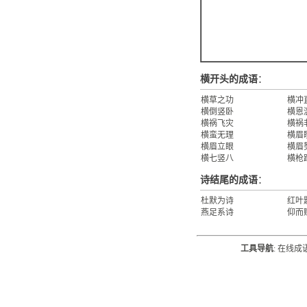
横开头的成语
：
横草之功
横冲
横倒竖卧
横恩
横祸飞灾
横祸
横蛮无理
横眉
横眉立眼
横眉
横七竖八
横枪
诗结尾的成语
：
杜默为诗
红叶
燕足系诗
仰而
工具导航
:
在线成