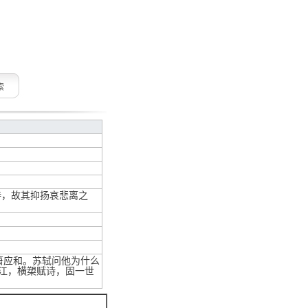
索
诗，故其抑扬哀悲离之
箫应和。苏轼问他为什么
江，横槊赋诗，固一世