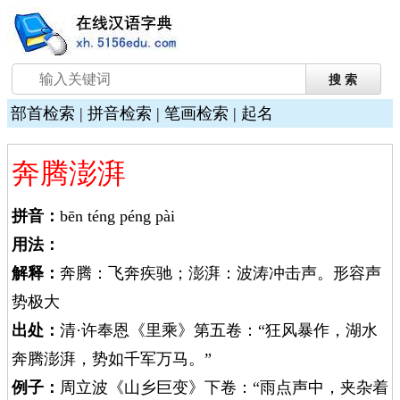
部首检索
|
拼音检索
|
笔画检索
|
起名
奔腾澎湃
拼音：
bēn téng péng pài
用法：
解释：
奔腾：飞奔疾驰；澎湃：波涛冲击声。形容声
势极大
出处：
清·许奉恩《里乘》第五卷：“狂风暴作，湖水
奔腾澎湃，势如千军万马。”
例子：
周立波《山乡巨变》下卷：“雨点声中，夹杂着