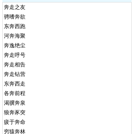
奔走之友
骋嗜奔欲
东奔西跑
河奔海聚
奔逸绝尘
奔走呼号
奔走相告
奔走钻营
东奔西走
各奔前程
渴骥奔泉
狼奔豕突
疲于奔命
穷猿奔林