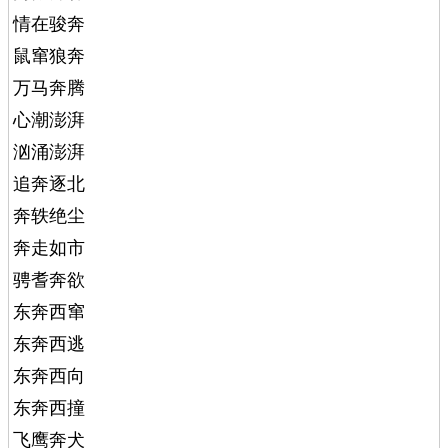
情在骏奔
鼠窜狼奔
万马奔腾
心潮澎湃
汹涌澎湃
追奔逐北
奔轶绝尘
奔走如市
骋耆奔欲
东奔西窜
东奔西逃
东奔西向
东奔西撞
飞鹰奔犬