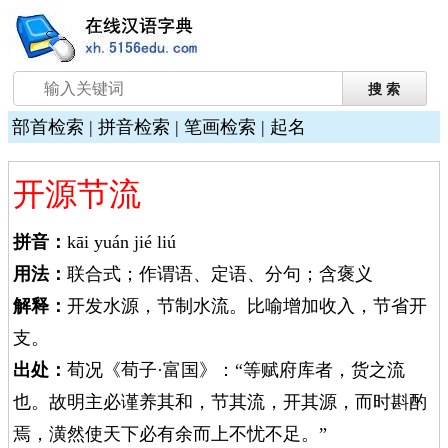
部首检索
|
拼音检索
|
笔画检索
|
起名
开源节流
拼音：
kāi yuán jié liú
用法：
联合式；作谓语、定语、分句；含褒义
解释：
开发水源，节制水流。比喻增加收入，节省开
支。
出处：
荀况《荀子·富国》：“等赋府库者，货之流
也。故明主必谨养其和，节其流，开其源，而时斟酌
焉，潢然使天下必有余而上不忧不足。”