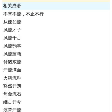
相关成语
不塞不流，不止不行
从谏如流
风流才子
风流千古
风流韵事
风流蕴藉
付诸东流
汗流满面
火耕流种
豁然开朗
焦金流石
继古开今
浃背汗流