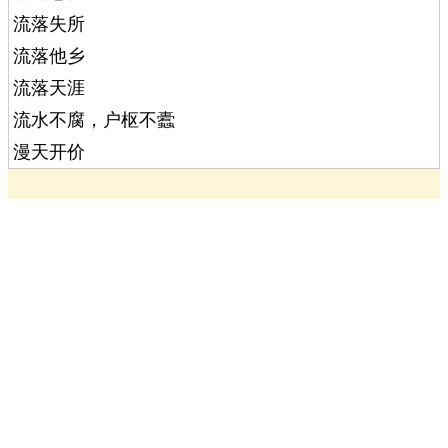
流落失所
流落他乡
流落天涯
流水不腐，户枢不蠹
漫天开价