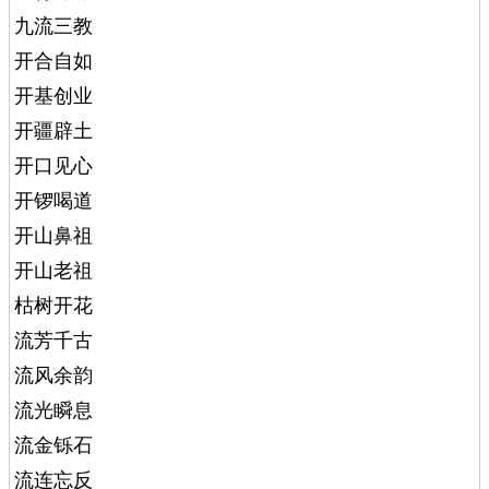
九流三教
开合自如
开基创业
开疆辟土
开口见心
开锣喝道
开山鼻祖
开山老祖
枯树开花
流芳千古
流风余韵
流光瞬息
流金铄石
流连忘反