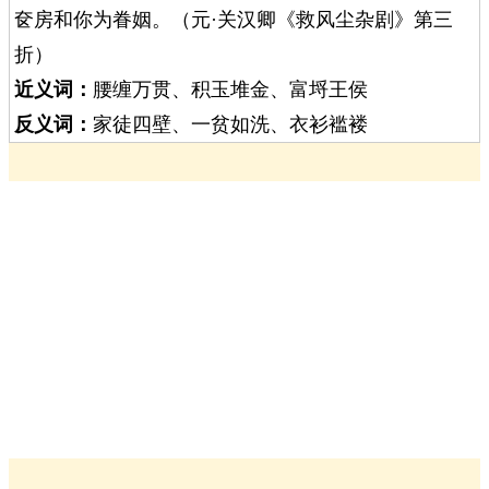
奁房和你为眷姻。（元·关汉卿《救风尘杂剧》第三
折）
近义词：
腰缠万贯、积玉堆金、富埒王侯
反义词：
家徒四壁、一贫如洗、衣衫褴褛