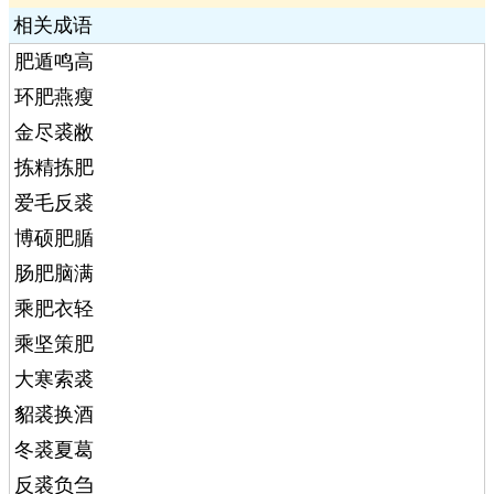
相关成语
肥遁鸣高
环肥燕瘦
金尽裘敝
拣精拣肥
爱毛反裘
博硕肥腯
肠肥脑满
乘肥衣轻
乘坚策肥
大寒索裘
貂裘换酒
冬裘夏葛
反裘负刍