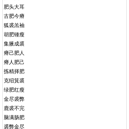
肥头大耳
古肥今瘠
狐裘羔袖
胡肥锺瘦
集腋成裘
瘠己肥人
瘠人肥己
拣精择肥
克绍箕裘
绿肥红瘦
金尽裘弊
鹿裘不完
脑满肠肥
裘弊金尽