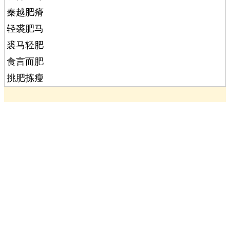
秦越肥瘠
轻裘肥马
裘马轻肥
食言而肥
挑肥拣瘦