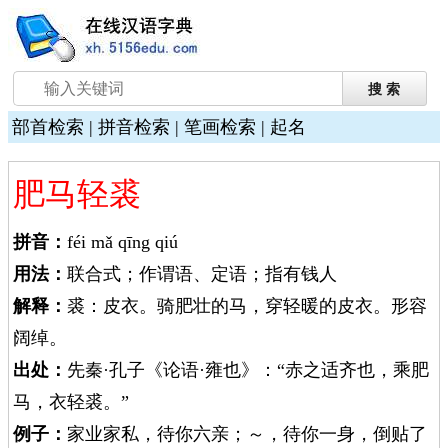
部首检索
|
拼音检索
|
笔画检索
|
起名
肥马轻裘
拼音：
féi mǎ qīng qiú
用法：
联合式；作谓语、定语；指有钱人
解释：
裘：皮衣。骑肥壮的马，穿轻暖的皮衣。形容
阔绰。
出处：
先秦·孔子《论语·雍也》：“赤之适齐也，乘肥
马，衣轻裘。”
例子：
家业家私，待你六亲；～，待你一身，倒贴了