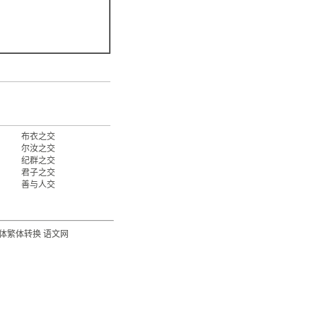
布衣之交
尔汝之交
纪群之交
君子之交
善与人交
体繁体转换
语文网