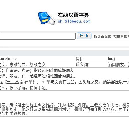
按部首检索
按拼音检
àn zhī jiāo
简拼：
hnzj
之交、患难与共、刎颈之交
反义词：
酒肉朋友、
式；作谓语、宾语；指经过困难而成好朋友
交情，朋友。在一起经历过艰难困苦的朋友。
焦竑《玉堂丛语·荐举》：“仲举与文贞在武昌，因患难之交，讷黑窑匠以一
是～，彼此了解，情同手足。
柳宗元考取进士后经王叔文推荐，升为礼部员外郎。王叔文改革失败，柳
任柳州刺史。他的好友刘禹锡迁擂州刺史，擂州是蛮夷作乱的地方，为了
请与刘禹锡换位。