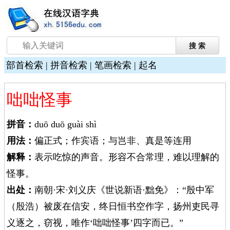
部首检索
|
拼音检索
|
笔画检索
|
起名
咄咄怪事
拼音：
duō duō guài shì
用法：
偏正式；作宾语；与岂非、真是等连用
解释：
表示吃惊的声音。形容不合常理，难以理解的
怪事。
出处：
南朝·宋·刘义庆《世说新语·黜免》：“殷中军
（殷浩）被废在信安，终日恒书空作字，扬州吏民寻
义逐之，窃视，唯作‘咄咄怪事’四字而已。”